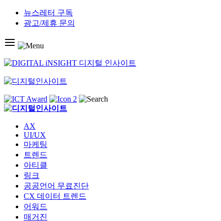
Skip
뉴스레터 구독
to
광고/제휴 문의
content
AX
UI/UX
마케팅
트렌드
아티클
링크
공공언어 무료진단
CX 데이터 트렌드
어워드
매거진