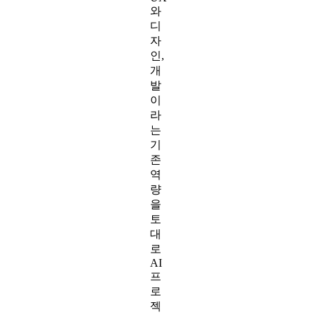
와
디
자
인,
개
발
이
라
는
기
존
역
량
을
토
대
로
AI
프
로
젝