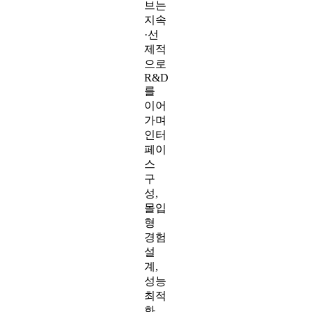
브는
지속
·선
제적
으로
R&D
를
이어
가며
인터
페이
스
구
성,
몰입
형
경험
설
계,
성능
최적
화