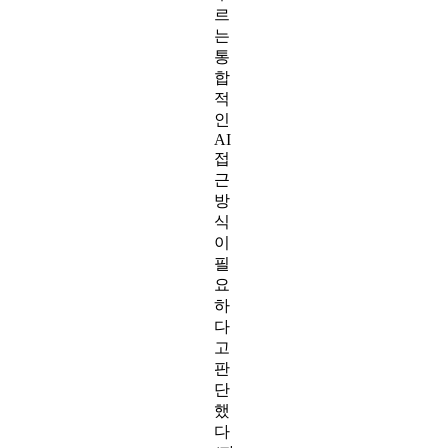
르
는
통
합
적
인
AI
접
근
방
식
이
필
요
하
다
고
판
단
했
다