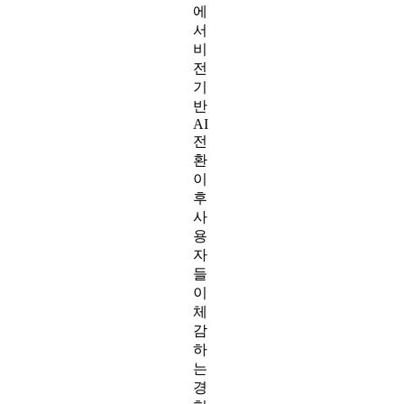
에
서
비
전
기
반
AI
전
환
이
후
사
용
자
들
이
체
감
하
는
경