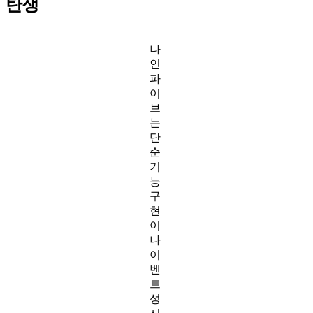
탄생
나
인
파
이
브
는
단
순
기
능
구
현
이
나
이
벤
트
성