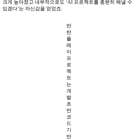
크게 높아졌고 내부적으로도 ‘AI 프로젝트를 충분히 해낼 수
있겠다’는 자신감을 얻었죠.
반
반
플
레
이
프
로
젝
트
는
개
발
초
반
코
드
기
반