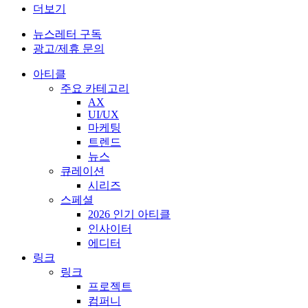
더보기
뉴스레터 구독
광고/제휴 문의
아티클
주요 카테고리
AX
UI/UX
마케팅
트렌드
뉴스
큐레이션
시리즈
스페셜
2026 인기 아티클
인사이터
에디터
링크
링크
프로젝트
컴퍼니