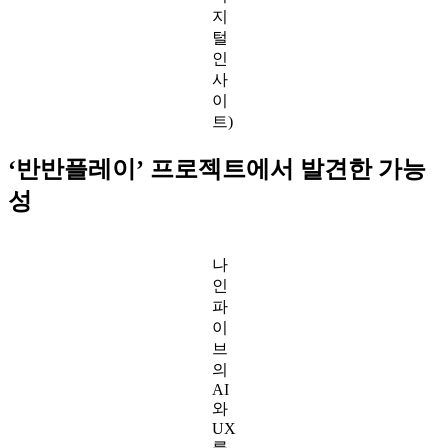
지
털
인
사
이
트)
‘반반플레이’ 프로젝트에서 발견한 가능
성
나
인
파
이
브
의
AI
와
UX
를