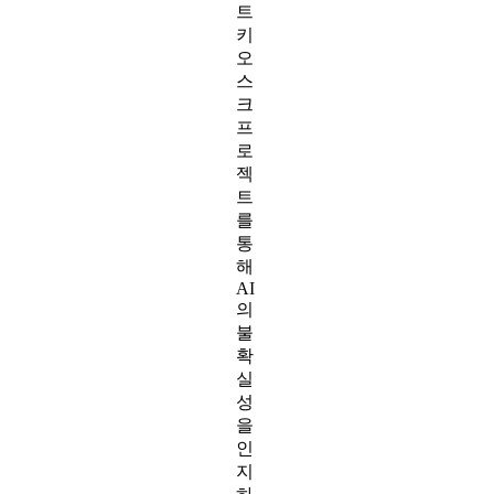
트
키
오
스
크
프
로
젝
트
를
통
해
AI
의
불
확
실
성
을
인
지