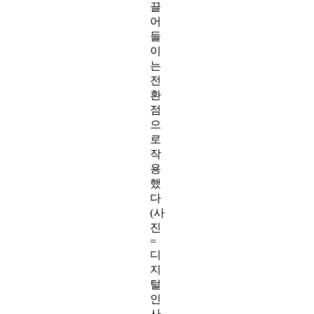
끌
어
들
이
는
전
환
점
으
로
작
용
했
다
(사
진
=
디
지
털
인
사