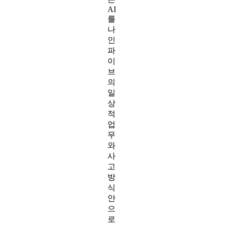
AI
를
나
인
파
이
브
의
일
상
적
업
무
와
사
고
방
식
안
으
로