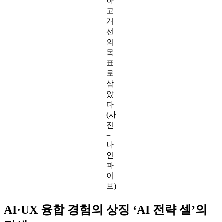
하
고
개
선
의
목
표
로
삼
았
다
(사
진
=
나
인
파
이
브)
AI·UX 융합 경험의 상징 ‘AI 전략 셀’의