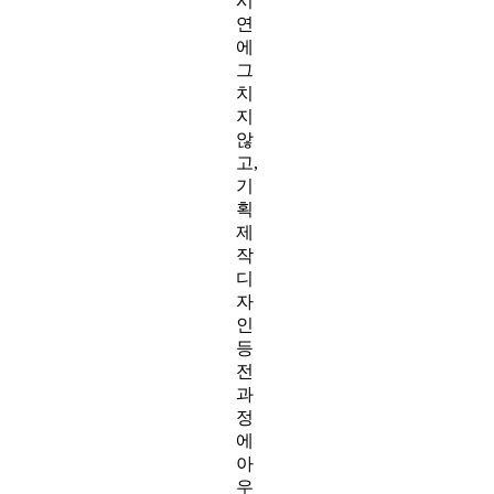
시
연
에
그
치
지
않
고,
기
획
제
작
디
자
인
등
전
과
정
에
아
우