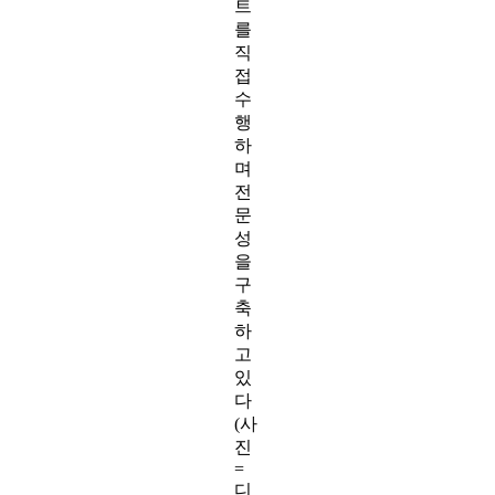
트
를
직
접
수
행
하
며
전
문
성
을
구
축
하
고
있
다
(사
진
=
디