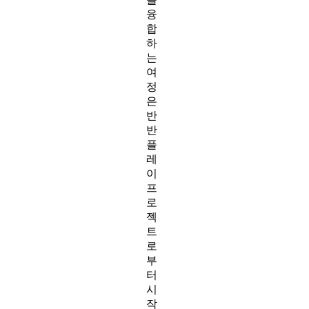
융
합
하
는
여
정
은
반
반
플
레
이
프
로
젝
트
로
부
터
시
작