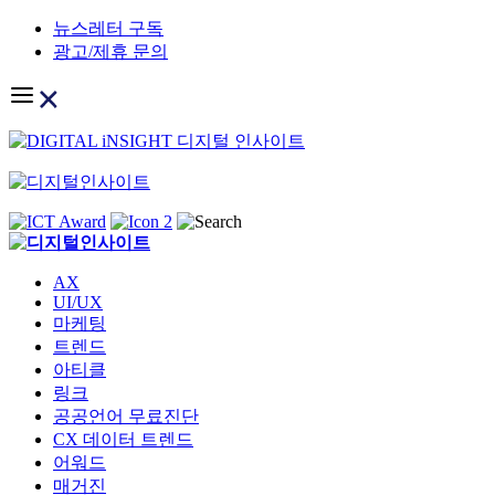
Skip
뉴스레터 구독
to
광고/제휴 문의
content
AX
UI/UX
마케팅
트렌드
아티클
링크
공공언어 무료진단
CX 데이터 트렌드
어워드
매거진