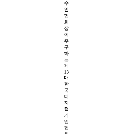
수
인
협
회
장
이
추
구
하
는
제
13
대
한
국
디
지
털
기
업
협