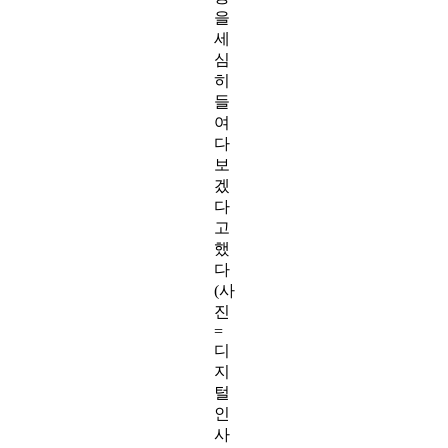
을
세
심
히
들
여
다
보
겠
다
고
했
다
(사
진
=
디
지
털
인
사