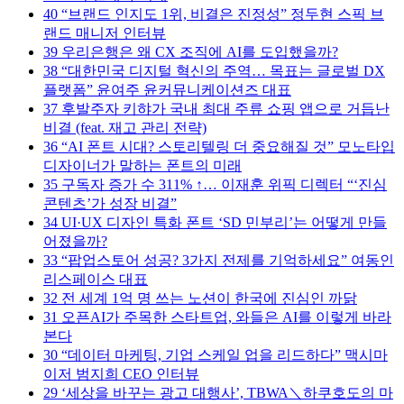
40
“브랜드 인지도 1위, 비결은 진정성” 정두현 스픽 브
랜드 매니저 인터뷰
39
우리은행은 왜 CX 조직에 AI를 도입했을까?
38
“대한민국 디지털 혁신의 주역… 목표는 글로벌 DX
플랫폼” 윤여주 윤커뮤니케이션즈 대표
37
후발주자 키햐가 국내 최대 주류 쇼핑 앱으로 거듭난
비결 (feat. 재고 관리 전략)
36
“AI 폰트 시대? 스토리텔링 더 중요해질 것” 모노타입
디자이너가 말하는 폰트의 미래
35
구독자 증가 수 311% ↑… 이재훈 위픽 디렉터 “‘진심
콘텐츠’가 성장 비결”
34
UI·UX 디자인 특화 폰트 ‘SD 민부리’는 어떻게 만들
어졌을까?
33
“팝업스토어 성공? 3가지 전제를 기억하세요” 여동인
리스페이스 대표
32
전 세계 1억 명 쓰는 노션이 한국에 진심인 까닭
31
오픈AI가 주목한 스타트업, 와들은 AI를 이렇게 바라
본다
30
“데이터 마케팅, 기업 스케일 업을 리드하다” 맥시마
이저 범지희 CEO 인터뷰
29
‘세상을 바꾸는 광고 대행사’, TBWA＼하쿠호도의 마