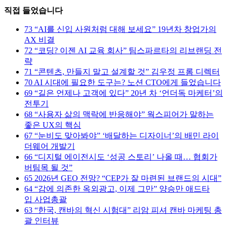
직접 들었습니다
73
“AI를 신입 사원처럼 대해 보세요” 19년차 창업가의
AX 비결
72
“코딩? 이젠 AI 교육 회사” 팀스파르타의 리브랜딩 전
략
71
“콘텐츠, 만들지 말고 설계할 것” 김우정 프롬 디렉터
70
AI 시대에 필요한 도구는? 노션 CTO에게 들었습니다
69
“길은 언제나 고객에 있다” 20년 차 ‘언더독 마케터’의
전투기
68
“사용자 삶의 맥락에 반응해야” 웍스피어가 말하는
좋은 UX의 핵심
67
“눈비도 맞아봐야” ‘배달하는 디자이너’의 배민 라이
더웨어 개발기
66
“디지털 에이전시도 ‘성공 스토리’ 나올 때… 협회가
버팀목 될 것”
65
2026년 GEO 전망? “CEP가 잘 마련된 브랜드의 시대”
64
“감에 의존한 옥외광고, 이제 그만” 양승만 애드타
입 사업총괄
63
“한국, 캔바의 혁신 시험대” 리암 피셔 캔바 마케팅 총
괄 인터뷰