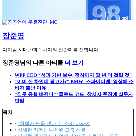
장준영
디지털 시대, 0과 1 사이의 인간미를 전합니다.
장준영님의 다른 아티클
더 보기
WPP CEO “성과 기반 보수, 정착까지 몇 년 더 걸릴 것”
“이미 산 차인데 광고가?” BMW ‘스파이더맨’ 영상에 소
비자 뿔난 이유
“직무 유형 바뀐다” ‘클로드 코드’ 창시자 주장에 실무자
반발
목차
“협회가 도움 됐다”는 소리 나와야
섬세한 리더십 내세워 고충 해결