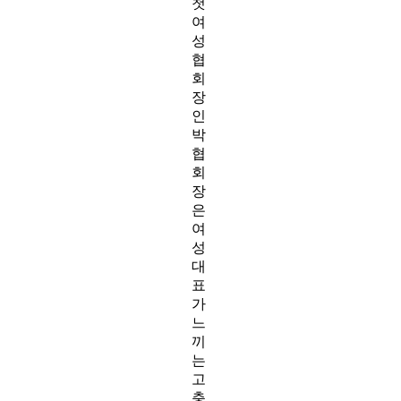
첫
여
성
협
회
장
인
박
협
회
장
은
여
성
대
표
가
느
끼
는
고
충