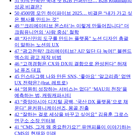
51
95% 만족한 국내 첫 B2B 컨퍼런스… B2B Roadmap의
성공 비결은?
50
4500명 모인 하이파이브 2025… 비결은 “내가 가고 싶
은 행사를 만드는 것”
49
“‘크리에이티브 몬스터’는 이렇게 만들어집니다” 더
크림유니언의 ‘사람 중심’ 철학
48
“자신만의 도구를 만드는 플랫폼” 노션 디자인 총괄
이 말하는 노션의 UX
47
“광고전략? 크리에이티브? AI? 일단 다 녹여!” 블렌드
엑스의 광고 제작 비법
46
“고객경험은 CX와 DX의 결합으로 완성된다” 허재
남 퓨즈 대표
45
인스타그램 나와 만든 SNS, ‘좋아요’ ‘알고리즘’ 없앤
UX 전략은? (feat. 레트로)
44
“영원히 성장하는 서비스는 없다” ‘MAU의 천장’을
예측하는 법, 캐링캐파시티
43
“중앙아시아 디지털 공백, ‘국산 DX 플랫폼’으로 채
운다” 윤커뮤니케이션즈, 몽골 진출
42
“잘하는 걸로 세상을 바꾸고 싶어요” 김용훈 그로스
연구소 소장 인터뷰
41
“CMS, 그게 왜 중요한가요?” 유앤피플이 이야기하는
CMS의 현재와 미래