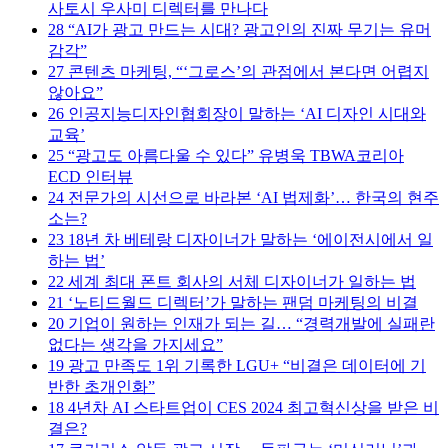
사토시 우사미 디렉터를 만나다
28
“AI가 광고 만드는 시대? 광고인의 진짜 무기는 유머
감각”
27
콘텐츠 마케팅, “‘그로스’의 관점에서 본다면 어렵지
않아요”
26
인공지능디자인협회장이 말하는 ‘AI 디자인 시대와
교육’
25
“광고도 아름다울 수 있다” 유병욱 TBWA코리아
ECD 인터뷰
24
전문가의 시선으로 바라본 ‘AI 법제화’… 한국의 현주
소는?
23
18년 차 베테랑 디자이너가 말하는 ‘에이전시에서 일
하는 법’
22
세계 최대 폰트 회사의 서체 디자이너가 일하는 법
21
‘노티드월드 디렉터’가 말하는 팬덤 마케팅의 비결
20
기업이 원하는 인재가 되는 길… “경력개발에 실패란
없다는 생각을 가지세요”
19
광고 만족도 1위 기록한 LGU+ “비결은 데이터에 기
반한 초개인화”
18
4년차 AI 스타트업이 CES 2024 최고혁신상을 받은 비
결은?