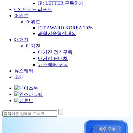
IP : LETTER 구독하기
CX 트렌드 리포트
어워드
어워드
ICT AWARD KOREA 2026
과학기술혁신대상
매거진
매거진
매거진 정기구독
매거진 판매처
뉴스레터 구독
뉴스레터
소개
검
색: