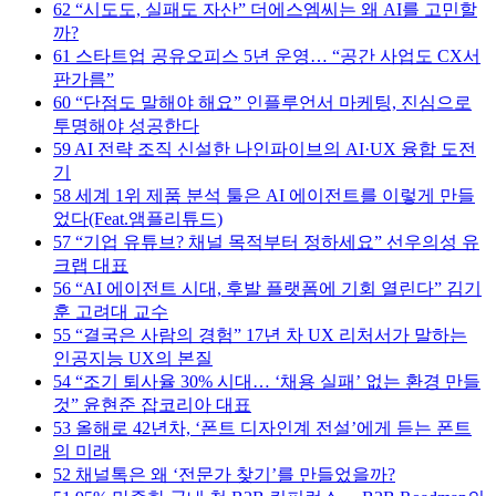
62
“시도도, 실패도 자산” 더에스엠씨는 왜 AI를 고민할
까?
61
스타트업 공유오피스 5년 운영… “공간 사업도 CX서
판가름”
60
“단점도 말해야 해요” 인플루언서 마케팅, 진심으로
투명해야 성공한다
59
AI 전략 조직 신설한 나인파이브의 AI·UX 융합 도전
기
58
세계 1위 제품 분석 툴은 AI 에이전트를 이렇게 만들
었다(Feat.앰플리튜드)
57
“기업 유튜브? 채널 목적부터 정하세요” 선우의성 유
크랩 대표
56
“AI 에이전트 시대, 후발 플랫폼에 기회 열린다” 김기
훈 고려대 교수
55
“결국은 사람의 경험” 17년 차 UX 리처서가 말하는
인공지능 UX의 본질
54
“조기 퇴사율 30% 시대… ‘채용 실패’ 없는 환경 만들
것” 윤현준 잡코리아 대표
53
올해로 42년차, ‘폰트 디자인계 전설’에게 듣는 폰트
의 미래
52
채널톡은 왜 ‘전문가 찾기’를 만들었을까?