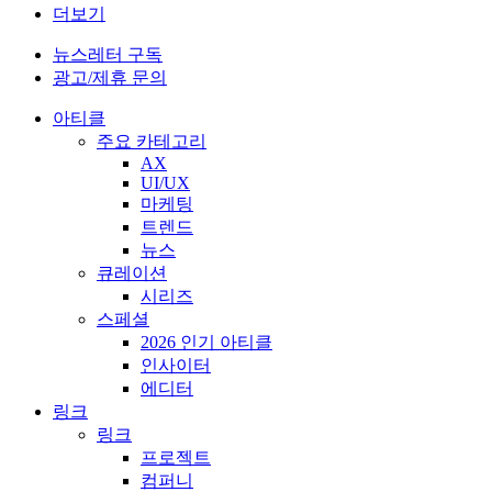
더보기
뉴스레터 구독
광고/제휴 문의
아티클
주요 카테고리
AX
UI/UX
마케팅
트렌드
뉴스
큐레이션
시리즈
스페셜
2026 인기 아티클
인사이터
에디터
링크
링크
프로젝트
컴퍼니