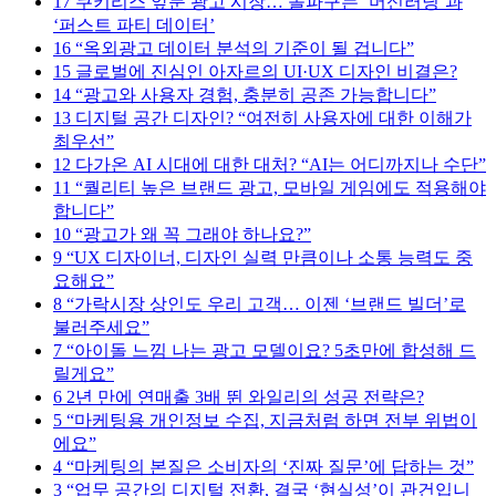
17
쿠키리스 앞둔 광고 시장… 돌파구는 ‘머신러닝’과
‘퍼스트 파티 데이터’
16
“옥외광고 데이터 분석의 기준이 될 겁니다”
15
글로벌에 진심인 아자르의 UI·UX 디자인 비결은?
14
“광고와 사용자 경험, 충분히 공존 가능합니다”
13
디지털 공간 디자인? “여전히 사용자에 대한 이해가
최우선”
12
다가온 AI 시대에 대한 대처? “AI는 어디까지나 수단”
11
“퀄리티 높은 브랜드 광고, 모바일 게임에도 적용해야
합니다”
10
“광고가 왜 꼭 그래야 하나요?”
9
“UX 디자이너, 디자인 실력 만큼이나 소통 능력도 중
요해요”
8
“가락시장 상인도 우리 고객… 이젠 ‘브랜드 빌더’로
불러주세요”
7
“아이돌 느낌 나는 광고 모델이요? 5초만에 합성해 드
릴게요”
6
2년 만에 연매출 3배 뛴 와일리의 성공 전략은?
5
“마케팅용 개인정보 수집, 지금처럼 하면 전부 위법이
에요”
4
“마케팅의 본질은 소비자의 ‘진짜 질문’에 답하는 것”
3
“업무 공간의 디지털 전환, 결국 ‘현실성’이 관건입니