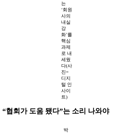
는
‘회원
사의
내실
강
화’를
핵심
과제
로 내
세웠
다(사
진=
디지
털 인
사이
트)
“협회가 도움 됐다”는 소리 나와야
박