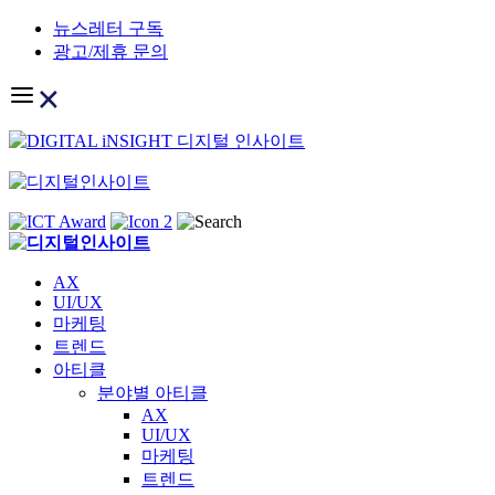
Skip
뉴스레터 구독
to
광고/제휴 문의
content
AX
UI/UX
마케팅
트렌드
아티클
분야별 아티클
AX
UI/UX
마케팅
트렌드