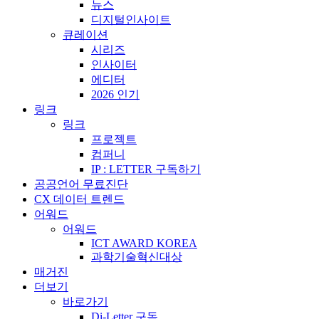
뉴스
디지털인사이트
큐레이션
시리즈
인사이터
에디터
2026 인기
링크
링크
프로젝트
컴퍼니
IP : LETTER 구독하기
공공언어 무료진단
CX 데이터 트렌드
어워드
어워드
ICT AWARD KOREA
과학기술혁신대상
매거진
더보기
바로가기
Di-Letter 구독