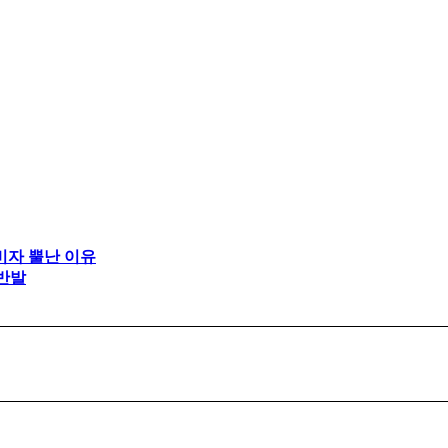
비자 뿔난 이유
 반발