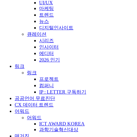
UI/UX
마케팅
트렌드
뉴스
디지털인사이트
큐레이션
시리즈
인사이터
에디터
2026 인기
링크
링크
프로젝트
컴퍼니
IP : LETTER 구독하기
공공언어 무료진단
CX 데이터 트렌드
어워드
어워드
ICT AWARD KOREA
과학기술혁신대상
매거진