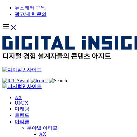
Skip
뉴스레터 구독
to
광고/제휴 문의
content
AX
UI/UX
마케팅
트렌드
아티클
분야별 아티클
AX