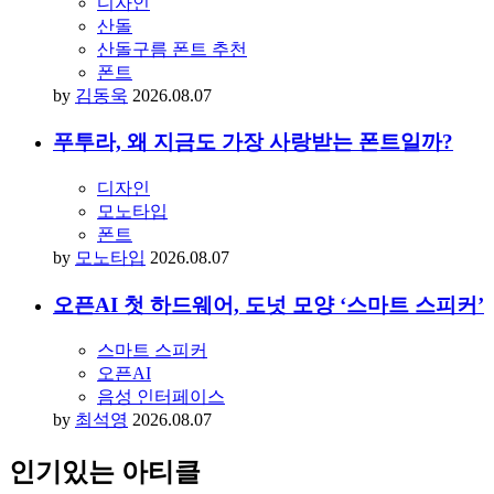
디자인
산돌
산돌구름 폰트 추천
폰트
by
김동욱
2026.08.07
푸투라, 왜 지금도 가장 사랑받는 폰트일까?
디자인
모노타입
폰트
by
모노타입
2026.08.07
오픈AI 첫 하드웨어, 도넛 모양 ‘스마트 스피커’
스마트 스피커
오픈AI
음성 인터페이스
by
최석영
2026.08.07
인기있는 아티클