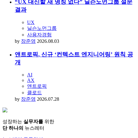
“UX 대신할 새 명칭 없다” 닐슨노먼그룹 설문
결과
UX
닐슨노먼그룹
사용자경험
by
장준영
2026.08.03
앤트로픽, 신규 ‘컨텍스트 엔지니어링’ 원칙 공
개
AI
AX
앤트로픽
클로드
by
장준영
2026.07.28
성장하는
실무자를
위한
단 하나의
뉴스레터