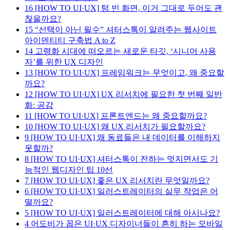
16
[HOW TO UI·UX] 텅 빈 화면, 이거 그대로 두어도 괜
찮을까요?
15
“선택이 아닌 필수” 셔터스톡이 알려주는 웹사이트
아이덴티티 구축법 A to Z
14
고령화 시대에 떠오르는 새로운 타깃, ‘시니어 사용
자’를 위한 UX 디자인
13
[HOW TO UI·UX] 프레임워크는 무엇이고, 왜 중요할
까요?
12
[HOW TO UI·UX] UX 리서치에 필요한 첫 번째 일반
화: 공감
11
[HOW TO UI·UX] 프론트엔드는 왜 중요할까요?
10
[HOW TO UI·UX] 왜 UX 리서치가 필요할까요?
9
[HOW TO UI·UX] 왜 동료들은 내 데이터를 이해하지
못할까?
8
[HOW TO UI·UX] 셔터스톡이 전하는 멋지면서도 기
능적인 웹디자인 팁 10선
7
[HOW TO UI·UX] 좋은 UX 리서치란 무엇일까요?
6
[HOW TO UI·UX] 일러스트레이터의 실무 작업은 어
떨까요?
5
[HOW TO UI·UX] 일러스트레이터에 대해 아시나요?
4
어도비가 꼽은 UI·UX 디자이너들이 흔히 하는 모바일