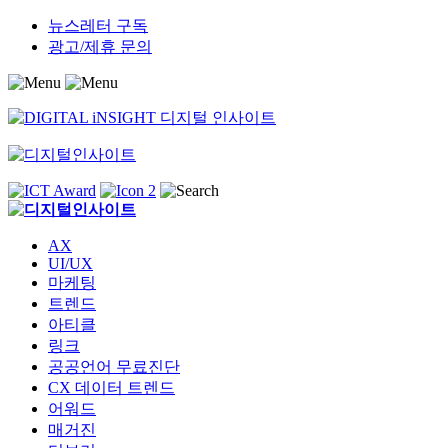
Skip
뉴스레터 구독
to
광고/제휴 문의
content
AX
UI/UX
마케팅
트렌드
아티클
링크
공공언어 무료진단
CX 데이터 트렌드
어워드
매거진