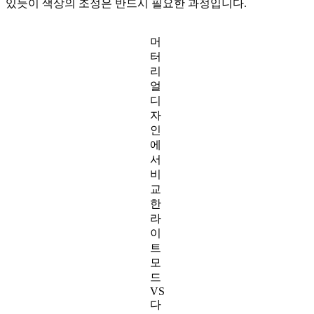
있듯이 색상의 조정은 반드시 필요한 과정입니다.
머
터
리
얼
디
자
인
에
서
비
교
한
라
이
트
모
드
VS
다