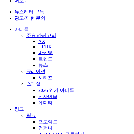
더보기
뉴스레터 구독
광고/제휴 문의
아티클
주요 카테고리
AX
UI/UX
마케팅
트렌드
뉴스
큐레이션
시리즈
스페셜
2026 인기 아티클
인사이터
에디터
링크
링크
프로젝트
컴퍼니