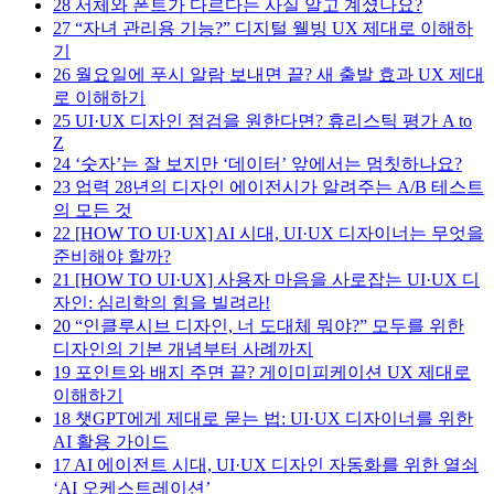
28
서체와 폰트가 다르다는 사실 알고 계셨나요?
27
“자녀 관리용 기능?” 디지털 웰빙 UX 제대로 이해하
기
26
월요일에 푸시 알람 보내면 끝? 새 출발 효과 UX 제대
로 이해하기
25
UI·UX 디자인 점검을 원한다면? 휴리스틱 평가 A to
Z
24
‘숫자’는 잘 보지만 ‘데이터’ 앞에서는 멈칫하나요?
23
업력 28년의 디자인 에이전시가 알려주는 A/B 테스트
의 모든 것
22
[HOW TO UI·UX] AI 시대, UI·UX 디자이너는 무엇을
준비해야 할까?
21
[HOW TO UI·UX] 사용자 마음을 사로잡는 UI·UX 디
자인: 심리학의 힘을 빌려라!
20
“인클루시브 디자인, 너 도대체 뭐야?” 모두를 위한
디자인의 기본 개념부터 사례까지
19
포인트와 배지 주면 끝? 게이미피케이션 UX 제대로
이해하기
18
챗GPT에게 제대로 묻는 법: UI·UX 디자이너를 위한
AI 활용 가이드
17
AI 에이전트 시대, UI·UX 디자인 자동화를 위한 열쇠
‘AI 오케스트레이션’