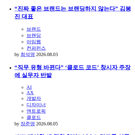
“진짜 좋은 브랜드는 브랜딩하지 않는다” 김봉
진 대표
브랜드
브랜딩
아임웹
컨퍼런스
by
최석영
2026.08.03
“직무 유형 바뀐다” ‘클로드 코드’ 창시자 주장
에 실무자 반발
AI
AX
개발자
디자이너
앤트로픽
클로드
by
장준영
2026.08.05