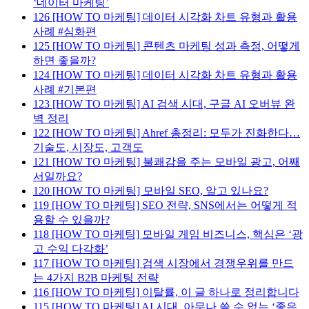
‘데이터 마케팅’
126
[HOW TO 마케팅] 데이터 시각화 차트 유형과 활용
사례 #심화편
125
[HOW TO 마케팅] 콘텐츠 마케팅 성과 측정, 어떻게
하면 좋을까?
124
[HOW TO 마케팅] 데이터 시각화 차트 유형과 활용
사례 #기본편
123
[HOW TO 마케팅] AI 검색 시대, 구글 AI 오버뷰 완
벽 정리
122
[HOW TO 마케팅] Ahref 총정리: 모두가 진화한다…
기술도, 시장도, 고객도
121
[HOW TO 마케팅] 불쾌감을 주는 모바일 광고, 어째
서일까요?
120
[HOW TO 마케팅] 모바일 SEO, 알고 있나요?
119
[HOW TO 마케팅] SEO 전략, SNS에서는 어떻게 적
용할 수 있을까?
118
[HOW TO 마케팅] 모바일 게임 비즈니스, 핵심은 ‘광
고 수익 다각화’
117
[HOW TO 마케팅] 검색 시장에서 경쟁우위를 만드
는 4가지 B2B 마케팅 전략
116
[HOW TO 마케팅] 이탈률, 이 글 하나로 정리합니다
115
[HOW TO 마케팅] AI 시대, 아무나 쓸 수 없는 ‘좋은