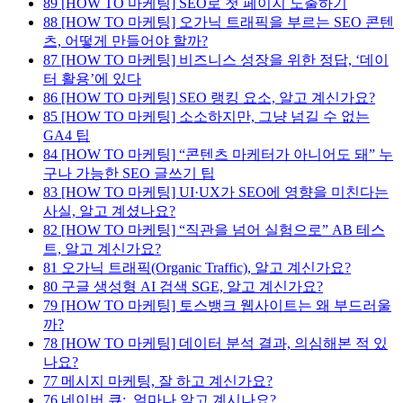
89
[HOW TO 마케팅] SEO로 첫 페이지 노출하기
88
[HOW TO 마케팅] 오가닉 트래픽을 부르는 SEO 콘텐
츠, 어떻게 만들어야 할까?
87
[HOW TO 마케팅] 비즈니스 성장을 위한 정답, ‘데이
터 활용’에 있다
86
[HOW TO 마케팅] SEO 랭킹 요소, 알고 계신가요?
85
[HOW TO 마케팅] 소소하지만, 그냥 넘길 수 없는
GA4 팁
84
[HOW TO 마케팅] “콘텐츠 마케터가 아니어도 돼” 누
구나 가능한 SEO 글쓰기 팁
83
[HOW TO 마케팅] UI·UX가 SEO에 영향을 미친다는
사실, 알고 계셨나요?
82
[HOW TO 마케팅] “직관을 넘어 실험으로” AB 테스
트, 알고 계신가요?
81
오가닉 트래픽(Organic Traffic), 알고 계신가요?
80
구글 생성형 AI 검색 SGE, 알고 계신가요?
79
[HOW TO 마케팅] 토스뱅크 웹사이트는 왜 부드러울
까?
78
[HOW TO 마케팅] 데이터 분석 결과, 의심해본 적 있
나요?
77
메시지 마케팅, 잘 하고 계신가요?
76
네이버 큐:, 얼마나 알고 계시나요?