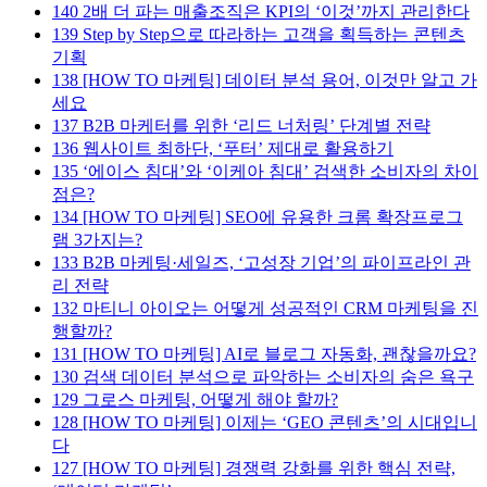
140
2배 더 파는 매출조직은 KPI의 ‘이것’까지 관리한다
139
Step by Step으로 따라하는 고객을 획득하는 콘텐츠
기획
138
[HOW TO 마케팅] 데이터 분석 용어, 이것만 알고 가
세요
137
B2B 마케터를 위한 ‘리드 너처링’ 단계별 전략
136
웹사이트 최하단, ‘푸터’ 제대로 활용하기
135
‘에이스 침대’와 ‘이케아 침대’ 검색한 소비자의 차이
점은?
134
[HOW TO 마케팅] SEO에 유용한 크롬 확장프로그
램 3가지는?
133
B2B 마케팅·세일즈, ‘고성장 기업’의 파이프라인 관
리 전략
132
마티니 아이오는 어떻게 성공적인 CRM 마케팅을 진
행할까?
131
[HOW TO 마케팅] AI로 블로그 자동화, 괜찮을까요?
130
검색 데이터 분석으로 파악하는 소비자의 숨은 욕구
129
그로스 마케팅, 어떻게 해야 할까?
128
[HOW TO 마케팅] 이제는 ‘GEO 콘텐츠’의 시대입니
다
127
[HOW TO 마케팅] 경쟁력 강화를 위한 핵심 전략,