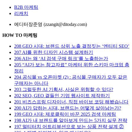
B2B 마케팅
리캐치
에디터
장준영 (zzangit@ditoday.com)
HOW TO 마케팅
208
GEO 시대: 브랜드 상위 노출 결정짓는 ‘엔티티 SEO’
207
AI를 위한 디자인 시스템 설계하기
206
AI는 왜 ‘AI 검색 구매 링크’를 노출하는가
205
“AI가 보는 참고자료” 마케터 위한 스키마 마크업 총
정리
204
공식몰 vs 오픈마켓 (2) : 공식몰 구매자가 모두 같은
구매자는 아니다
203
그럴듯한 AI 기획서, 사실은 위험할 수 있다?
202
SEO, GEO 곁들인 기업 웹사이트 제작하기
201
비즈스프링 디자이너, 직접 바이브 코딩 해봤습니다
200
AI가 답하는 시대, 브랜드는 어떻게 살아남는가?
199
GEO 시대: 제로클릭이 바꾼 2025 검색 마케팅
198
AI가 내 브랜드를 알아보게 만드는 5가지 실무 전략
197
멀티터치 어트리뷰션으로 보는 상품 전략 설계 ②