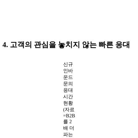
4. 고객의 관심을 놓치지 않는 빠른 응대
신규
인바
운드
문의
응대
시간
현황
(자료
=B2B
를 2
배 더
파는