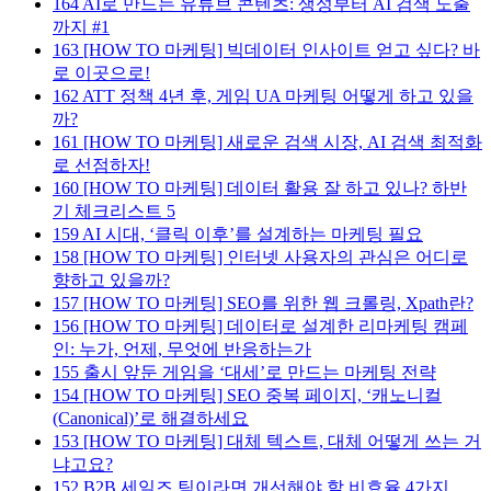
164
AI로 만드는 유튜브 콘텐츠: 생성부터 AI 검색 노출
까지 #1
163
[HOW TO 마케팅] 빅데이터 인사이트 얻고 싶다? 바
로 이곳으로!
162
ATT 정책 4년 후, 게임 UA 마케팅 어떻게 하고 있을
까?
161
[HOW TO 마케팅] 새로운 검색 시장, AI 검색 최적화
로 선점하자!
160
[HOW TO 마케팅] 데이터 활용 잘 하고 있나? 하반
기 체크리스트 5
159
AI 시대, ‘클릭 이후’를 설계하는 마케팅 필요
158
[HOW TO 마케팅] 인터넷 사용자의 관심은 어디로
향하고 있을까?
157
[HOW TO 마케팅] SEO를 위한 웹 크롤링, Xpath란?
156
[HOW TO 마케팅] 데이터로 설계한 리마케팅 캠페
인: 누가, 언제, 무엇에 반응하는가
155
출시 앞둔 게임을 ‘대세’로 만드는 마케팅 전략
154
[HOW TO 마케팅] SEO 중복 페이지, ‘캐노니컬
(Canonical)’로 해결하세요
153
[HOW TO 마케팅] 대체 텍스트, 대체 어떻게 쓰는 거
냐고요?
152
B2B 세일즈 팀이라면 개선해야 할 비효율 4가지