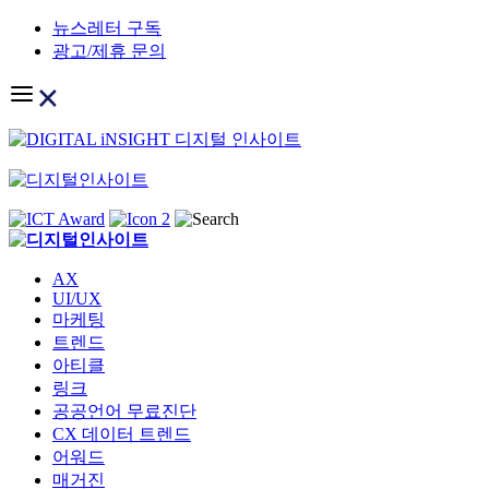
Skip
뉴스레터 구독
to
광고/제휴 문의
content
AX
UI/UX
마케팅
트렌드
아티클
링크
공공언어 무료진단
CX 데이터 트렌드
어워드
매거진