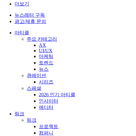
더보기
뉴스레터 구독
광고/제휴 문의
아티클
주요 카테고리
AX
UI/UX
마케팅
트렌드
뉴스
큐레이션
시리즈
스페셜
2026 인기 아티클
인사이터
에디터
링크
링크
프로젝트
컴퍼니