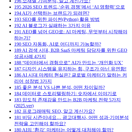
196
소재별 기여분석, 알고 계신가요?
195
2026 SEO 트렌드,‘순위 경쟁’에서 ‘AI 영향력’으로
194
AI가 선택하는 브랜드가 되려면?
193
SEO를 위한 파이썬(Python) 활용 방법
192
AI 블로그가 실패하는 3가지 이유
191
AEO를 넘어 GEO로: AI 마케팅, 무엇부터 시작해야
하는가?
190
SEO 자동화, AI로 어디까지 가능할까?
189
AI 검색 시대, B2B SaaS 마케팅 담당자를 위한 GEO
성공사례 4가지
188
“데이터에서 경험으로” AI가 만드는 ‘개인화 UX’
187
디자인 시스템을 유지하는 힘, 구조가 아닌 유연함!
186
AI 시대 마케터 현실은? 글로벌 마케터가 말하는 커
리어 성장법 3가지
185
좋은 분석 VS 나쁜 분석, 어떤 차이일까?
184
데이터로 스토리텔링하기: 숫자에서 이야기로
183
압도적 존재감을 만드는 B2B 마케팅 전략 5가지
(2025.ver)
182
프로그래매틱 SEO, 알고 계신가요?
181
비딩 시즌이네요… 광고대행사, 어떤 성과·기여분석
전략을 고민해야 할까요?
180
AI의 ‘환각’ 마케터는 어떻게 대처해야 할까?