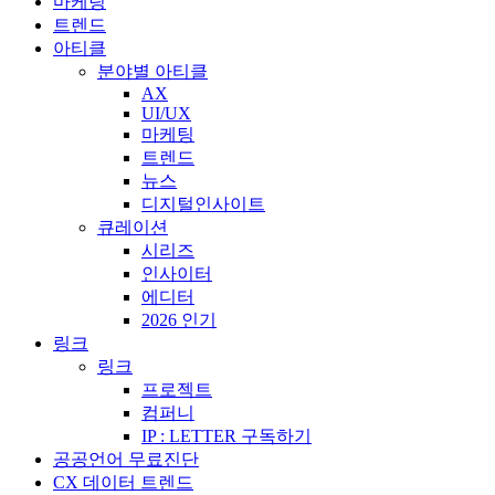
마케팅
트렌드
아티클
분야별 아티클
AX
UI/UX
마케팅
트렌드
뉴스
디지털인사이트
큐레이션
시리즈
인사이터
에디터
2026 인기
링크
링크
프로젝트
컴퍼니
IP : LETTER 구독하기
공공언어 무료진단
CX 데이터 트렌드