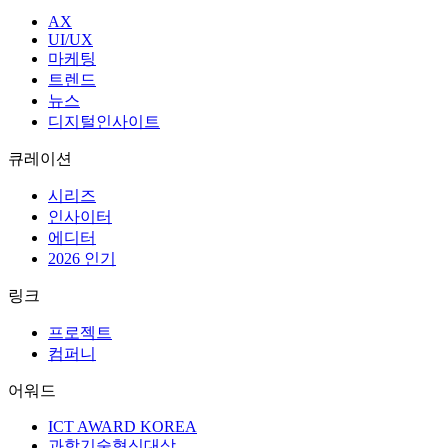
AX
UI/UX
마케팅
트렌드
뉴스
디지털인사이트
큐레이션
시리즈
인사이터
에디터
2026 인기
링크
프로젝트
컴퍼니
어워드
ICT AWARD KOREA
과학기술혁신대상