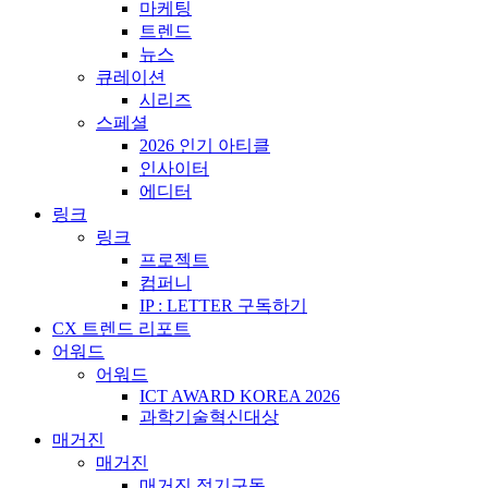
마케팅
트렌드
뉴스
큐레이션
시리즈
스페셜
2026 인기 아티클
인사이터
에디터
링크
링크
프로젝트
컴퍼니
IP : LETTER 구독하기
CX 트렌드 리포트
어워드
어워드
ICT AWARD KOREA 2026
과학기술혁신대상
매거진
매거진
매거진 정기구독