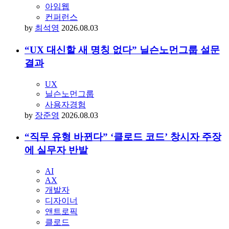
아임웹
컨퍼런스
by
최석영
2026.08.03
“UX 대신할 새 명칭 없다” 닐슨노먼그룹 설문
결과
UX
닐슨노먼그룹
사용자경험
by
장준영
2026.08.03
“직무 유형 바뀐다” ‘클로드 코드’ 창시자 주장
에 실무자 반발
AI
AX
개발자
디자이너
앤트로픽
클로드