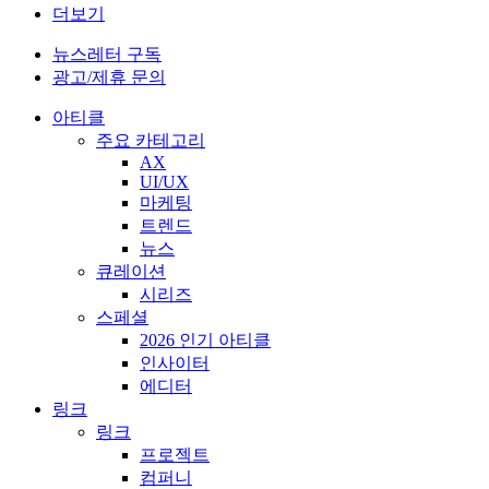
더보기
뉴스레터 구독
광고/제휴 문의
아티클
주요 카테고리
AX
UI/UX
마케팅
트렌드
뉴스
큐레이션
시리즈
스페셜
2026 인기 아티클
인사이터
에디터
링크
링크
프로젝트
컴퍼니