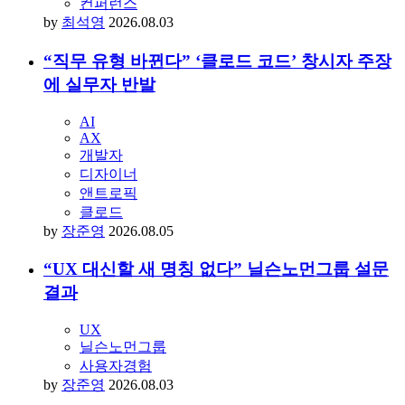
컨퍼런스
by
최석영
2026.08.03
“직무 유형 바뀐다” ‘클로드 코드’ 창시자 주장
에 실무자 반발
AI
AX
개발자
디자이너
앤트로픽
클로드
by
장준영
2026.08.05
“UX 대신할 새 명칭 없다” 닐슨노먼그룹 설문
결과
UX
닐슨노먼그룹
사용자경험
by
장준영
2026.08.03