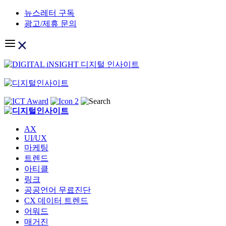
Skip
뉴스레터 구독
to
광고/제휴 문의
content
AX
UI/UX
마케팅
트렌드
아티클
링크
공공언어 무료진단
CX 데이터 트렌드
어워드
매거진