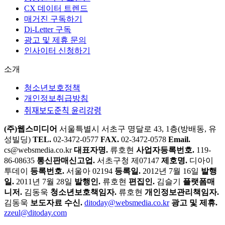
CX 데이터 트렌드
매거진 구독하기
Di-Letter 구독
광고 및 제휴 문의
인사이터 신청하기
소개
청소년보호정책
개인정보취급방침
취재보도준칙 윤리강령
(주)웹스미디어
서울특별시 서초구 명달로 43, 1층(방배동, 유
성빌딩)
TEL.
02-3472-0577
FAX.
02-3472-0578
Email.
cs@websmedia.co.kr
대표자명.
류호현
사업자등록번호.
119-
86-08635
통신판매신고업.
서초구청 제07147
제호명.
디아이
투데이
등록번호.
서울아 02194
등록일.
2012년 7월 16일
발행
일.
2011년 7월 28일
발행인.
류호현
편집인.
김슬기
플랫폼매
니저.
김동욱
청소년보호책임자.
류호현
개인정보관리책임자.
김동욱
보도자료 수신.
ditoday@websmedia.co.kr
광고 및 제휴.
zzeul@ditoday.com