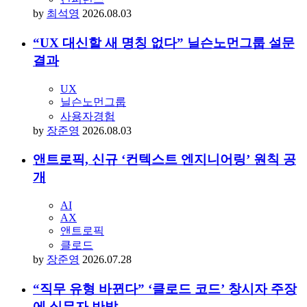
by
최석영
2026.08.03
“UX 대신할 새 명칭 없다” 닐슨노먼그룹 설문
결과
UX
닐슨노먼그룹
사용자경험
by
장준영
2026.08.03
앤트로픽, 신규 ‘컨텍스트 엔지니어링’ 원칙 공
개
AI
AX
앤트로픽
클로드
by
장준영
2026.07.28
“직무 유형 바뀐다” ‘클로드 코드’ 창시자 주장
에 실무자 반발