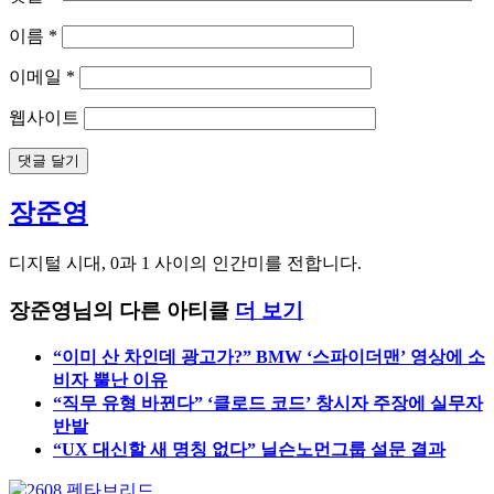
이름
*
이메일
*
웹사이트
장준영
디지털 시대, 0과 1 사이의 인간미를 전합니다.
장준영님의 다른 아티클
더 보기
“이미 산 차인데 광고가?” BMW ‘스파이더맨’ 영상에 소
비자 뿔난 이유
“직무 유형 바뀐다” ‘클로드 코드’ 창시자 주장에 실무자
반발
“UX 대신할 새 명칭 없다” 닐슨노먼그룹 설문 결과