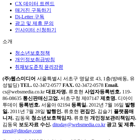
CX 데이터 트렌드
매거진 구독하기
Di-Letter 구독
광고 및 제휴 문의
인사이터 신청하기
소개
청소년보호정책
개인정보취급방침
취재보도준칙 윤리강령
(주)웹스미디어
서울특별시 서초구 명달로 43, 1층(방배동, 유
성빌딩)
TEL.
02-3472-0577
FAX.
02-3472-0578
Email.
cs@websmedia.co.kr
대표자명.
류호현
사업자등록번호.
119-
86-08635
통신판매신고업.
서초구청 제07147
제호명.
디아이
투데이
등록번호.
서울아 02194
등록일.
2012년 7월 16일
발행
일.
2011년 7월 28일
발행인.
류호현
편집인.
김슬기
플랫폼매
니저.
김동욱
청소년보호책임자.
류호현
개인정보관리책임자.
김동욱
보도자료 수신.
ditoday@websmedia.co.kr
광고 및 제휴.
zzeul@ditoday.com