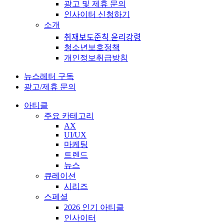
광고 및 제휴 문의
인사이터 신청하기
소개
취재보도준칙 윤리강령
청소년보호정책
개인정보취급방침
뉴스레터 구독
광고/제휴 문의
아티클
주요 카테고리
AX
UI/UX
마케팅
트렌드
뉴스
큐레이션
시리즈
스페셜
2026 인기 아티클
인사이터