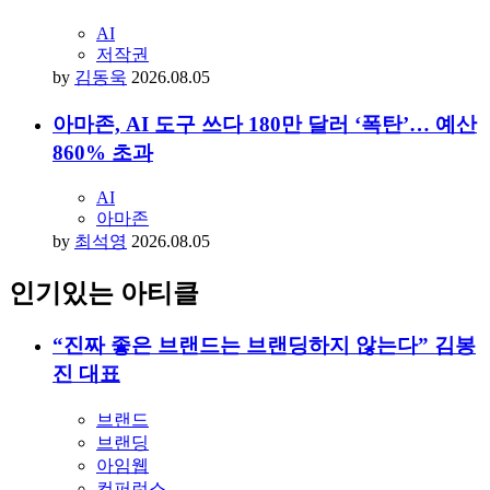
AI
저작권
by
김동욱
2026.08.05
아마존, AI 도구 쓰다 180만 달러 ‘폭탄’… 예산
860% 초과
AI
아마존
by
최석영
2026.08.05
인기있는 아티클
“진짜 좋은 브랜드는 브랜딩하지 않는다” 김봉
진 대표
브랜드
브랜딩
아임웹
컨퍼런스