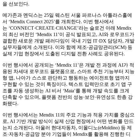
을 선보인다.
메가존과 멘딕스는 25일 웨스틴 서울 파르나스 아틀라스홀에
서 ‘Mendix Connect 2025’를 개최한다. 이번 행사에서
는 ‘CONNECT·CREATE·CHANGE’라는 슬로건 아래 Mendix
의 최신 버전인 ‘Mendix 11’이 공식 발표되고, AI와 로우코드가
결합한 새로운 개발 패러다임이 국내 기업 IT·DX 담당자, 개발
실무자들에게 소개된다. 이와 함께 제조·공급망관리(SCM) 등
실제 기업 현장에서 도출된 디지털 전환 사례도 공유된다.
이번 행사에서 공개되는 ‘Mendix 11’은 개발 전 과정에 AI가 적
용된 차세대 로우코드 플랫폼으로, 스마트 추천 기능부터 지능
형 앱, 나아가 스스로 판단하고 행동하는 에이전트형 앱까지
구현할 수 있는 것이 특징이다. 텍스트 입력만으로 초기 앱 구
조를 자동 생성하는 AI 비서 ‘Maia’를 통해 개발 속도를 크게
단축할 수 있으며, 플랫폼 전반의 성능·보안·유연성도 한층 강
화됐다.
이번 행사에서는 Mendix 11의 주요 기능과 적용 가치를 중심으
로, AI 기반 개발 방식이 실제 산업 현장에서 어떤 변화를 만드
는지 소개된다. 아울러 현대자동차, 이몰디노(eMoldino) 등 제
조·자동차·공급망 분야 기업들이 Mendix를 활용해 진행한 디