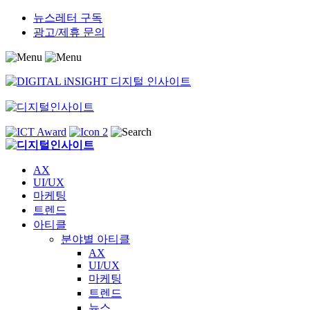
Skip
뉴스레터 구독
to
광고/제휴 문의
content
AX
UI/UX
마케팅
트렌드
아티클
분야별 아티클
AX
UI/UX
마케팅
트렌드
뉴스