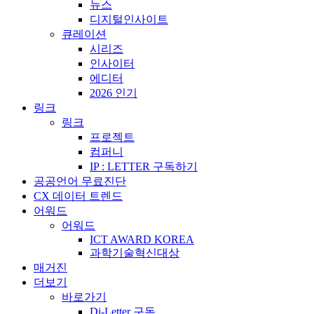
뉴스
디지털인사이트
큐레이션
시리즈
인사이터
에디터
2026 인기
링크
링크
프로젝트
컴퍼니
IP : LETTER 구독하기
공공언어 무료진단
CX 데이터 트렌드
어워드
어워드
ICT AWARD KOREA
과학기술혁신대상
매거진
더보기
바로가기
Di-Letter 구독