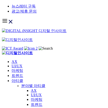
Skip
뉴스레터 구독
to
광고/제휴 문의
content
AX
UI/UX
마케팅
트렌드
아티클
분야별 아티클
AX
UI/UX
마케팅
트렌드