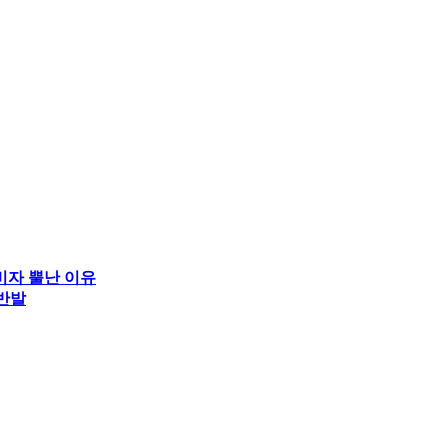
비자 뿔난 이유
 반발