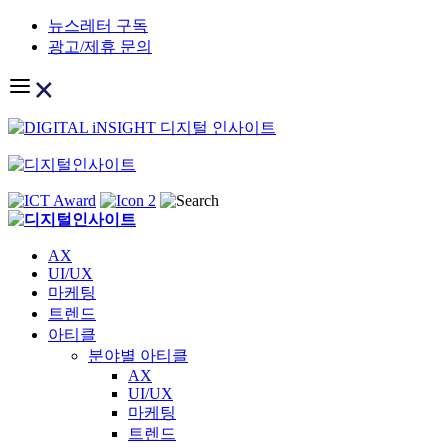
Skip
뉴스레터 구독
to
광고/제휴 문의
content
AX
UI/UX
마케팅
트렌드
아티클
분야별 아티클
AX
UI/UX
마케팅
트렌드