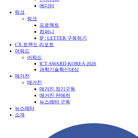
에디터
링크
링크
프로젝트
컴퍼니
IP : LETTER 구독하기
CX 트렌드 리포트
어워드
어워드
ICT AWARD KOREA 2026
과학기술혁신대상
매거진
매거진
매거진 정기구독
매거진 판매처
뉴스레터 구독
뉴스레터
소개