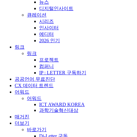
뉴스
디지털인사이트
큐레이션
시리즈
인사이터
에디터
2026 인기
링크
링크
프로젝트
컴퍼니
IP : LETTER 구독하기
공공언어 무료진단
CX 데이터 트렌드
어워드
어워드
ICT AWARD KOREA
과학기술혁신대상
매거진
더보기
바로가기
Di-Letter 구독