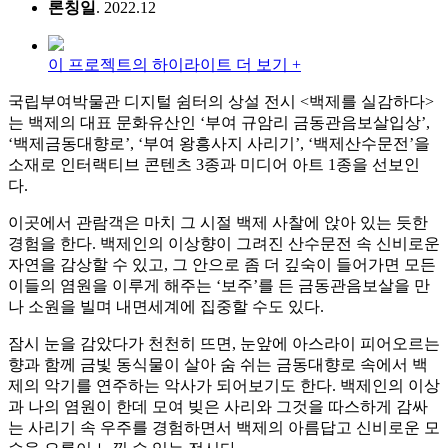
론칭일
. 2022.12
이 프로젝트의 하이라이트 더 보기 +
국립부여박물관 디지털 쉼터의 상설 전시 <백제를 실감하다>
는 백제의 대표 문화유산인 ‘부여 규암리 금동관음보살입상’,
‘백제금동대향로’, ‘부여 왕흥사지 사리기’, ‘백제산수문전’을
소재로 인터랙티브 콘텐츠 3종과 미디어 아트 1종을 선보인
다.
이곳에서 관람객은 마치 그 시절 백제 사찰에 앉아 있는 듯한
경험을 한다. 백제인의 이상향이 그려진 산수문전 속 신비로운
자연을 감상할 수 있고, 그 안으로 좀 더 깊숙이 들어가면 모든
이들의 염원을 이루게 해주는 ‘보주’를 든 금동관음보살을 만
나 소원을 빌며 내면세계에 집중할 수도 있다.
잠시 눈을 감았다가 천천히 뜨면, 눈앞에 아스라이 피어오르는
향과 함께 금빛 동식물이 살아 숨 쉬는 금동대향로 속에서 백
제의 악기를 연주하는 악사가 되어보기도 한다. 백제인의 이상
과 나의 염원이 한데 모여 빚은 사리와 그것을 따스하게 감싸
는 사리기 속 우주를 경험하면서 백제의 아름답고 신비로운 모