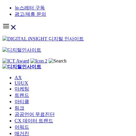
Skip
뉴스레터 구독
to
광고/제휴 문의
content
AX
UI/UX
마케팅
트렌드
아티클
링크
공공언어 무료진단
CX 데이터 트렌드
어워드
매거진