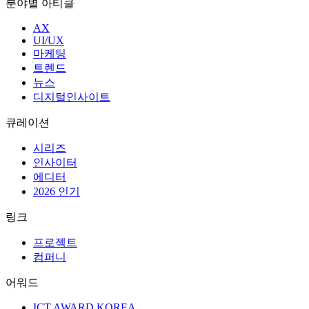
분야별 아티클
AX
UI/UX
마케팅
트렌드
뉴스
디지털인사이트
큐레이션
시리즈
인사이터
에디터
2026 인기
링크
프로젝트
컴퍼니
어워드
ICT AWARD KOREA