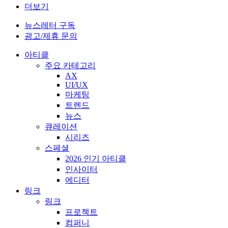
더보기
뉴스레터 구독
광고/제휴 문의
아티클
주요 카테고리
AX
UI/UX
마케팅
트렌드
뉴스
큐레이션
시리즈
스페셜
2026 인기 아티클
인사이터
에디터
링크
링크
프로젝트
컴퍼니