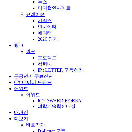
뉴스
디지털인사이트
큐레이션
시리즈
인사이터
에디터
2026 인기
링크
링크
프로젝트
컴퍼니
IP : LETTER 구독하기
공공언어 무료진단
CX 데이터 트렌드
어워드
어워드
ICT AWARD KOREA
과학기술혁신대상
매거진
더보기
바로가기
Di-Letter 구독