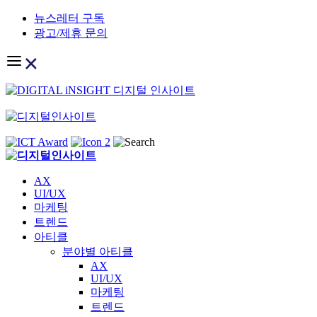
Skip
뉴스레터 구독
to
광고/제휴 문의
content
AX
UI/UX
마케팅
트렌드
아티클
분야별 아티클
AX
UI/UX
마케팅
트렌드