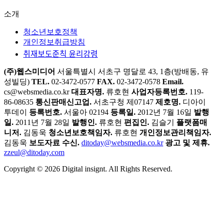
소개
청소년보호정책
개인정보취급방침
취재보도준칙 윤리강령
(주)웹스미디어
서울특별시 서초구 명달로 43, 1층(방배동, 유
성빌딩)
TEL.
02-3472-0577
FAX.
02-3472-0578
Email.
cs@websmedia.co.kr
대표자명.
류호현
사업자등록번호.
119-
86-08635
통신판매신고업.
서초구청 제07147
제호명.
디아이
투데이
등록번호.
서울아 02194
등록일.
2012년 7월 16일
발행
일.
2011년 7월 28일
발행인.
류호현
편집인.
김슬기
플랫폼매
니저.
김동욱
청소년보호책임자.
류호현
개인정보관리책임자.
김동욱
보도자료 수신.
ditoday@websmedia.co.kr
광고 및 제휴.
zzeul@ditoday.com
Copyright © 2026 Digital insignt. All Rights Reserved.