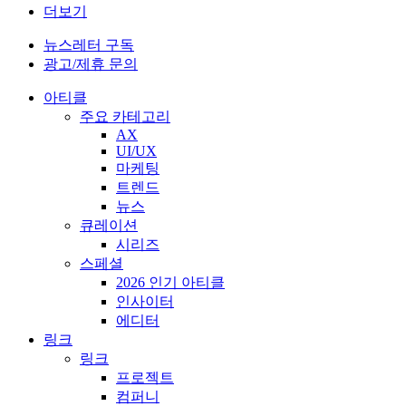
더보기
뉴스레터 구독
광고/제휴 문의
아티클
주요 카테고리
AX
UI/UX
마케팅
트렌드
뉴스
큐레이션
시리즈
스페셜
2026 인기 아티클
인사이터
에디터
링크
링크
프로젝트
컴퍼니