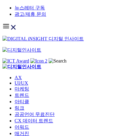
Skip
뉴스레터 구독
to
광고/제휴 문의
content
AX
UI/UX
마케팅
트렌드
아티클
링크
공공언어 무료진단
CX 데이터 트렌드
어워드
매거진