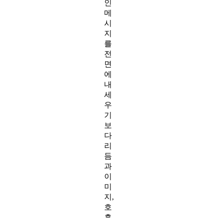
인
메
시
지
를
전
면
에
내
세
우
기
보
다
리
듬
과
이
미
지,
호
흡