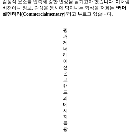
감정적 요소를 압축해 강한 인상을 남기고자 했습니다. 이처럼
비전이나 정보, 감성을 동시에 담아내는 형식을 저희는
‘커머
셜멘터리(Commercialmentary)’
라고 부르고 있습니다.
핑
거
제
너
레
이
션
은
브
랜
드
의
메
시
지
를
광