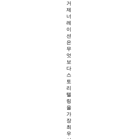
거
제
너
레
이
션
은
무
엇
보
다
스
토
리
텔
링
을
가
장
최
우