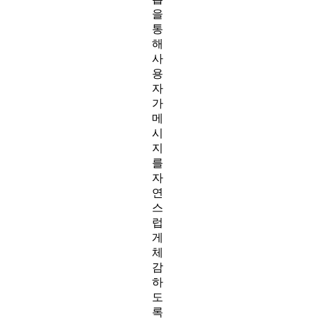
을
통
해
사
용
자
가
메
시
지
를
자
연
스
럽
게
체
감
하
도
록