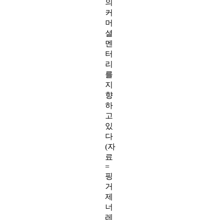
의
커
머
셜
멘
터
리
를
지
향
하
고
있
다
(자
료
=
핑
거
제
너
레