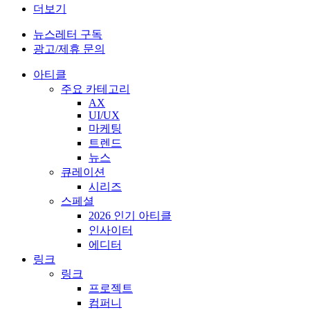
더보기
뉴스레터 구독
광고/제휴 문의
아티클
주요 카테고리
AX
UI/UX
마케팅
트렌드
뉴스
큐레이션
시리즈
스페셜
2026 인기 아티클
인사이터
에디터
링크
링크
프로젝트
컴퍼니