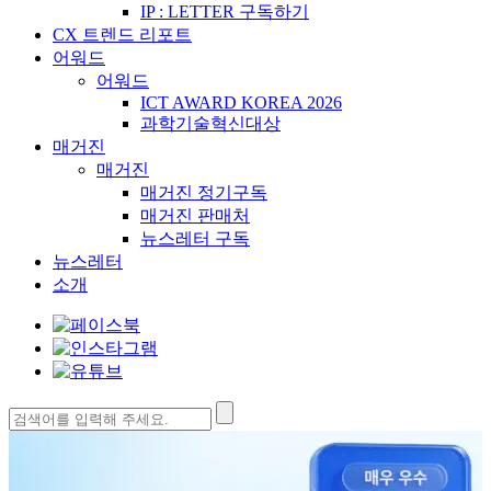
IP : LETTER 구독하기
CX 트렌드 리포트
어워드
어워드
ICT AWARD KOREA 2026
과학기술혁신대상
매거진
매거진
매거진 정기구독
매거진 판매처
뉴스레터 구독
뉴스레터
소개
검
색: