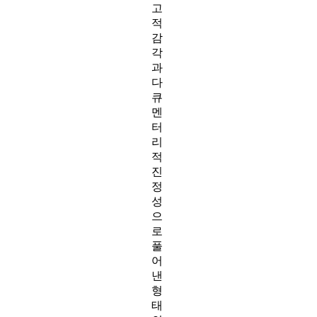
고
적
감
각
과
다
큐
멘
터
리
적
진
정
성
으
로
풀
어
낸
형
태