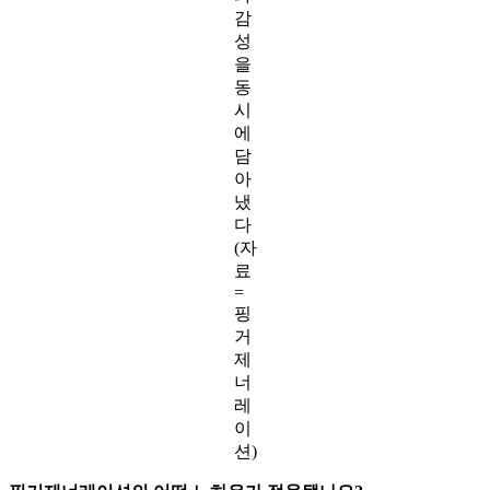
감
성
을
동
시
에
담
아
냈
다
(자
료
=
핑
거
제
너
레
이
션)