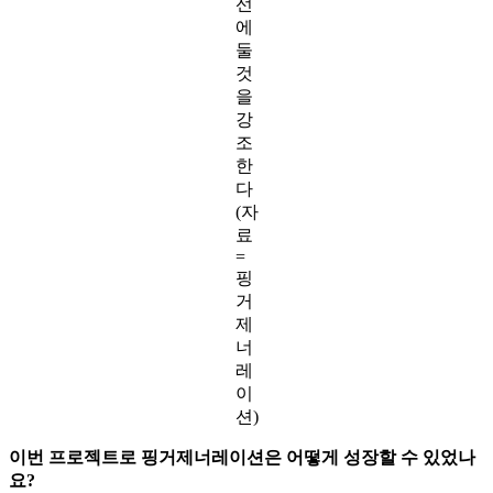
선
에
둘
것
을
강
조
한
다
(자
료
=
핑
거
제
너
레
이
션)
이번 프로젝트로 핑거제너레이션은 어떻게 성장할 수 있었나
요?