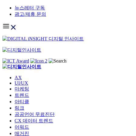
Skip
뉴스레터 구독
to
광고/제휴 문의
content
AX
UI/UX
마케팅
트렌드
아티클
링크
공공언어 무료진단
CX 데이터 트렌드
어워드
매거진