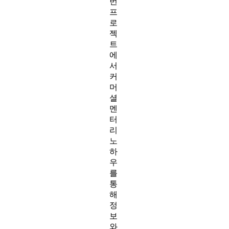
번
프
로
젝
트
에
서
커
머
셜
멘
터
리
노
하
우
를
통
해
정
보
와