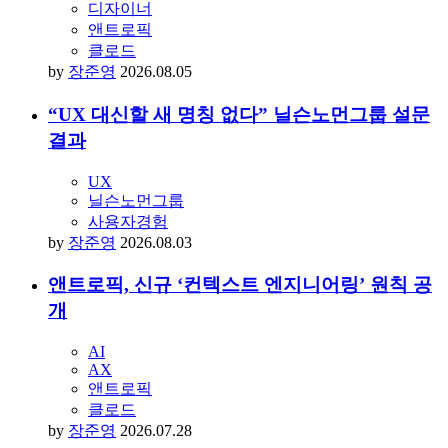
디자이너
앤트로픽
클로드
by
장준영
2026.08.05
“UX 대신할 새 명칭 없다” 닐슨노먼그룹 설문
결과
UX
닐슨노먼그룹
사용자경험
by
장준영
2026.08.03
앤트로픽, 신규 ‘컨텍스트 엔지니어링’ 원칙 공
개
AI
AX
앤트로픽
클로드
by
장준영
2026.07.28