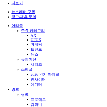
더보기
뉴스레터 구독
광고/제휴 문의
아티클
주요 카테고리
AX
UI/UX
마케팅
트렌드
뉴스
큐레이션
시리즈
스페셜
2026 인기 아티클
인사이터
에디터
링크
링크
프로젝트
컴퍼니