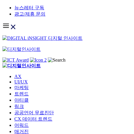
Skip
뉴스레터 구독
to
광고/제휴 문의
content
AX
UI/UX
마케팅
트렌드
아티클
링크
공공언어 무료진단
CX 데이터 트렌드
어워드
매거진