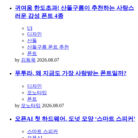
귀여움 한도초과! 산돌구름이 추천하는 사랑스
러운 감성 폰트 4종
UI
디자인
산돌
산돌구름 폰트 추천
폰트
by
김동욱
2026.08.07
푸투라, 왜 지금도 가장 사랑받는 폰트일까?
디자인
모노타입
폰트
by
모노타입
2026.08.07
오픈AI 첫 하드웨어, 도넛 모양 ‘스마트 스피커’
스마트 스피커
오픈AI