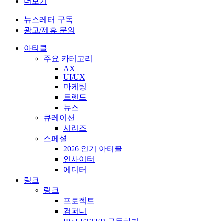
더보기
뉴스레터 구독
광고/제휴 문의
아티클
주요 카테고리
AX
UI/UX
마케팅
트렌드
뉴스
큐레이션
시리즈
스페셜
2026 인기 아티클
인사이터
에디터
링크
링크
프로젝트
컴퍼니