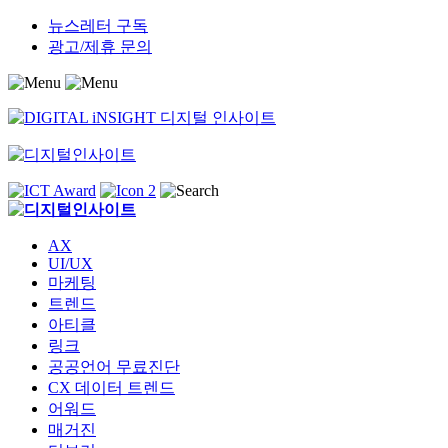
Skip
뉴스레터 구독
to
광고/제휴 문의
content
AX
UI/UX
마케팅
트렌드
아티클
링크
공공언어 무료진단
CX 데이터 트렌드
어워드
매거진