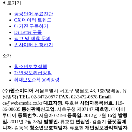
바로가기
공공언어 무료진단
CX 데이터 트렌드
매거진 구독하기
Di-Letter 구독
광고 및 제휴 문의
인사이터 신청하기
소개
청소년보호정책
개인정보취급방침
취재보도준칙 윤리강령
(주)웹스미디어
서울특별시 서초구 명달로 43, 1층(방배동, 유
성빌딩)
TEL.
02-3472-0577
FAX.
02-3472-0578
Email.
cs@websmedia.co.kr
대표자명.
류호현
사업자등록번호.
119-
86-08635
통신판매신고업.
서초구청 제07147
제호명.
디아이
투데이
등록번호.
서울아 02194
등록일.
2012년 7월 16일
발행
일.
2011년 7월 28일
발행인.
류호현
편집인.
김슬기
플랫폼매
니저.
김동욱
청소년보호책임자.
류호현
개인정보관리책임자.