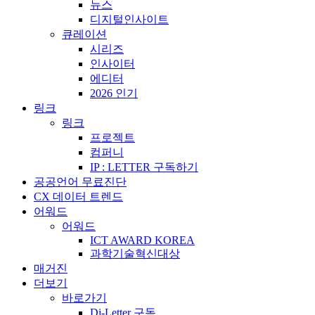
뉴스
디지털인사이트
큐레이션
시리즈
인사이터
에디터
2026 인기
링크
링크
프로젝트
컴퍼니
IP : LETTER 구독하기
공공언어 무료진단
CX 데이터 트렌드
어워드
어워드
ICT AWARD KOREA
과학기술혁신대상
매거진
더보기
바로가기
Di-Letter 구독