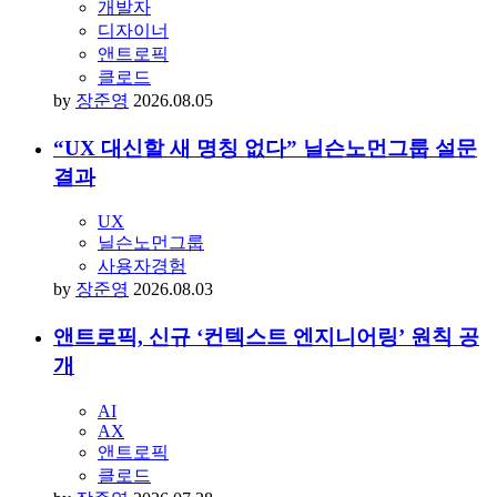
개발자
디자이너
앤트로픽
클로드
by
장준영
2026.08.05
“UX 대신할 새 명칭 없다” 닐슨노먼그룹 설문
결과
UX
닐슨노먼그룹
사용자경험
by
장준영
2026.08.03
앤트로픽, 신규 ‘컨텍스트 엔지니어링’ 원칙 공
개
AI
AX
앤트로픽
클로드