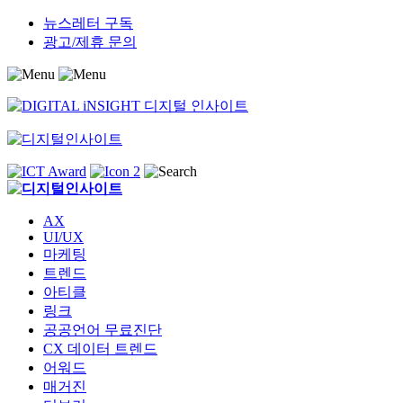
Skip
뉴스레터 구독
to
광고/제휴 문의
content
AX
UI/UX
마케팅
트렌드
아티클
링크
공공언어 무료진단
CX 데이터 트렌드
어워드
매거진