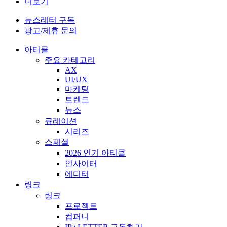
더보기
뉴스레터 구독
광고/제휴 문의
아티클
주요 카테고리
AX
UI/UX
마케팅
트렌드
뉴스
큐레이션
시리즈
스페셜
2026 인기 아티클
인사이터
에디터
링크
링크
프로젝트
컴퍼니