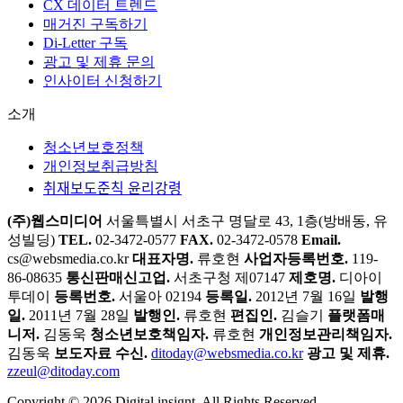
과학기술혁신대상
바로가기
공공언어 무료진단
CX 데이터 트렌드
매거진 구독하기
Di-Letter 구독
광고 및 제휴 문의
인사이터 신청하기
소개
청소년보호정책
개인정보취급방침
취재보도준칙 윤리강령
(주)웹스미디어
서울특별시 서초구 명달로 43, 1층(방배동, 유
성빌딩)
TEL.
02-3472-0577
FAX.
02-3472-0578
Email.
cs@websmedia.co.kr
대표자명.
류호현
사업자등록번호.
119-
86-08635
통신판매신고업.
서초구청 제07147
제호명.
디아이
투데이
등록번호.
서울아 02194
등록일.
2012년 7월 16일
발행