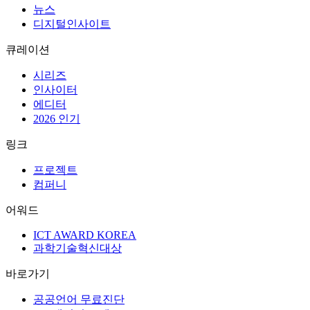
분야별 아티클
AX
UI/UX
마케팅
트렌드
뉴스
디지털인사이트
큐레이션
시리즈
인사이터
에디터
2026 인기
링크
프로젝트
컴퍼니
어워드
ICT AWARD KOREA