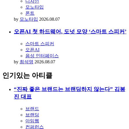
폰트
by
김동욱
2026.08.07
푸투라, 왜 지금도 가장 사랑받는 폰트일까?
디자인
모노타입
폰트
by
모노타입
2026.08.07
오픈AI 첫 하드웨어, 도넛 모양 ‘스마트 스피커’
스마트 스피커
오픈AI
음성 인터페이스
by
최석영
2026.08.07
인기있는 아티클
“진짜 좋은 브랜드는 브랜딩하지 않는다” 김봉
진 대표