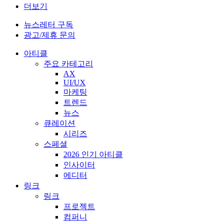
더보기
뉴스레터 구독
광고/제휴 문의
아티클
주요 카테고리
AX
UI/UX
마케팅
트렌드
뉴스
큐레이션
시리즈
스페셜
2026 인기 아티클
인사이터
에디터
링크
링크
프로젝트
컴퍼니