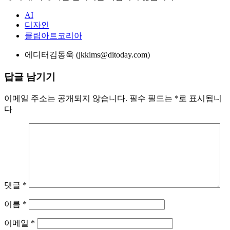
홈페이지, 카페 등에 게재(링크)를 원하시는 분은 반드시 기사
의 출처(로고)를 붙여주시기 바랍니다. 영리를 목적으로 하지
않더라도 출처 없이 본 기사를 재편집해 올린 해당 미디어에
대해서는 합법적인 절차(지적재산권법)에 따라 그 책임을 묻
게 되며, 이에 따른 불이익은 책임지지 않습니다.
AI
디자인
클립아트코리아
에디터
김동욱 (jkkims@ditoday.com)
답글 남기기
이메일 주소는 공개되지 않습니다.
필수 필드는
*
로 표시됩니
다