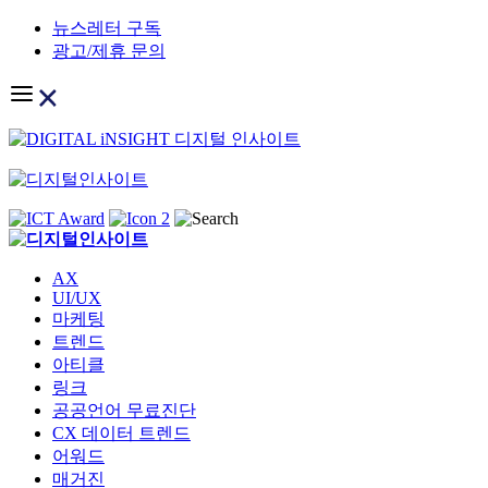
Skip
뉴스레터 구독
to
광고/제휴 문의
content
AX
UI/UX
마케팅
트렌드
아티클
링크
공공언어 무료진단
CX 데이터 트렌드
어워드
매거진