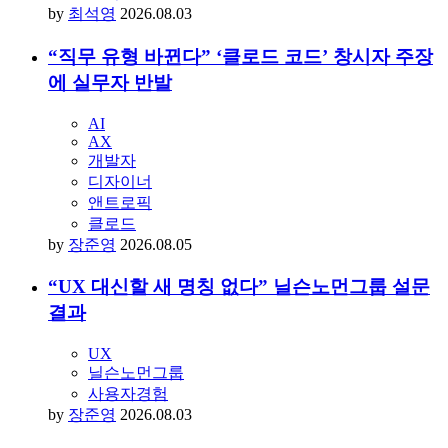
브랜드
브랜딩
아임웹
컨퍼런스
by
최석영
2026.08.03
“직무 유형 바뀐다” ‘클로드 코드’ 창시자 주장
에 실무자 반발
AI
AX
개발자
디자이너
앤트로픽
클로드
by
장준영
2026.08.05
“UX 대신할 새 명칭 없다” 닐슨노먼그룹 설문
결과