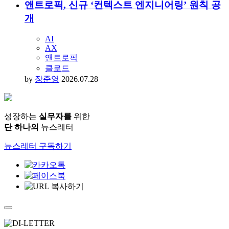
UX
닐슨노먼그룹
사용자경험
by
장준영
2026.08.03
앤트로픽, 신규 ‘컨텍스트 엔지니어링’ 원칙 공
개
AI
AX
앤트로픽
클로드
by
장준영
2026.07.28
성장하는
실무자를
위한
단 하나의
뉴스레터
뉴스레터 구독하기