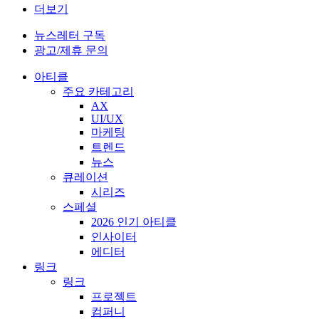
더보기
뉴스레터 구독
광고/제휴 문의
아티클
주요 카테고리
AX
UI/UX
마케팅
트렌드
뉴스
큐레이션
시리즈
스페셜
2026 인기 아티클
인사이터
에디터
링크
링크
프로젝트
컴퍼니