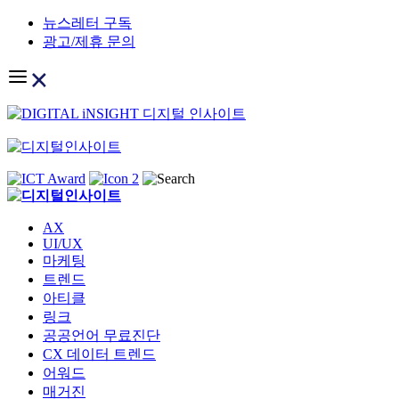
Skip
뉴스레터 구독
to
광고/제휴 문의
content
AX
UI/UX
마케팅
트렌드
아티클
링크
공공언어 무료진단
CX 데이터 트렌드
어워드
매거진