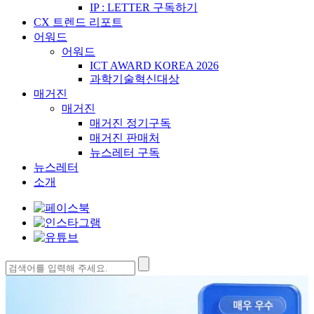
IP : LETTER 구독하기
CX 트렌드 리포트
어워드
어워드
ICT AWARD KOREA 2026
과학기술혁신대상
매거진
매거진
매거진 정기구독
매거진 판매처
뉴스레터 구독
뉴스레터
소개
검
색: