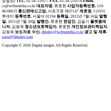
성빌딩)
TEL.
02-3472-0577
FAX.
02-3472-0578
Email.
cs@websmedia.co.kr
대표자명.
류호현
사업자등록번호.
119-
86-08635
통신판매신고업.
서초구청 제07147
제호명.
디아이
투데이
등록번호.
서울아 02194
등록일.
2012년 7월 16일
발행
일.
2011년 7월 28일
발행인.
류호현
편집인.
김슬기
플랫폼매
니저.
김동욱
청소년보호책임자.
류호현
개인정보관리책임자.
김동욱
보도자료 수신.
ditoday@websmedia.co.kr
광고 및 제휴.
zzeul@ditoday.com
Copyright © 2026 Digital insignt. All Rights Reserved.