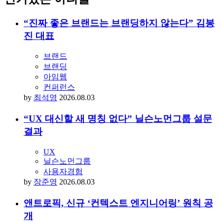
“진짜 좋은 브랜드는 브랜딩하지 않는다” 김봉
진 대표
브랜드
브랜딩
아임웹
컨퍼런스
by
최석영
2026.08.03
“UX 대신할 새 명칭 없다” 닐슨노먼그룹 설문
결과
UX
닐슨노먼그룹
사용자경험
by
장준영
2026.08.03
앤트로픽, 신규 ‘컨텍스트 엔지니어링’ 원칙 공
개