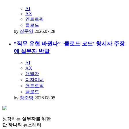
AI
AX
앤트로픽
클로드
by
장준영
2026.07.28
“직무 유형 바뀐다” ‘클로드 코드’ 창시자 주장
에 실무자 반발
AI
AX
개발자
디자이너
앤트로픽
클로드
by
장준영
2026.08.05
성장하는
실무자를
위한
단 하나의
뉴스레터