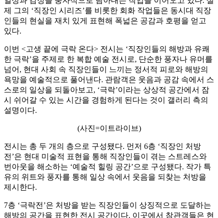
일상과 감정을 풍자적으로 담아내는 작업을 이어오고 있다. 실
제 그의 ‘직장인 시리즈’를 비롯한 회화 작업들은 동시대 직장
인들의 현실을 재치 있게 표현해 폭넓은 공감과 호평을 얻고
있다.
이번 <고생 끝에 극락 온다> 전시는 ‘직장인들의 해방과 유쾌
한 극락’을 주제로 한 복합 예술 전시로, 단순한 풍자나 유머를
넘어, 현대 사회 속 직장인들이 느끼는 정서적 피로와 해방의
욕망을 예술적으로 풀어낸다. 관람객은 웃음과 공감 속에서 스
스로의 일상을 되돌아보고, ‘극락’이라는 상상적 공간에서 잠
시 쉬어갈 수 있는 시간을 경험하게 된다는 것이 갤러리 측의
설명이다.
(사진=이트라이브)
전시는 총 두 개의 층으로 구성됐다. 먼저 6층 ‘직장인 처방
전’은 현대 미술적 표현을 통해 직장인들이 겪는 스트레스와
번아웃을 해소하는 ‘예술적 힐링 공간’으로 구성됐다. 작가 특
유의 위트와 풍자를 통해 일상 속에서 웃음을 되찾는 처방을
제시한다.
7층 ‘극락전’은 처방을 받는 직장인들이 상징적으로 도달하는
해방의 공간을 표현한 전시 공간이다. 이곳에서 참관객들은 현