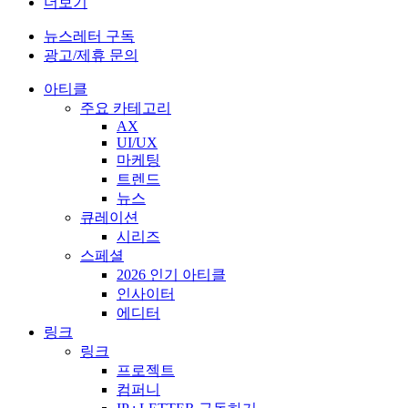
더보기
뉴스레터 구독
광고/제휴 문의
아티클
주요 카테고리
AX
UI/UX
마케팅
트렌드
뉴스
큐레이션
시리즈
스페셜
2026 인기 아티클
인사이터
에디터
링크
링크
프로젝트
컴퍼니