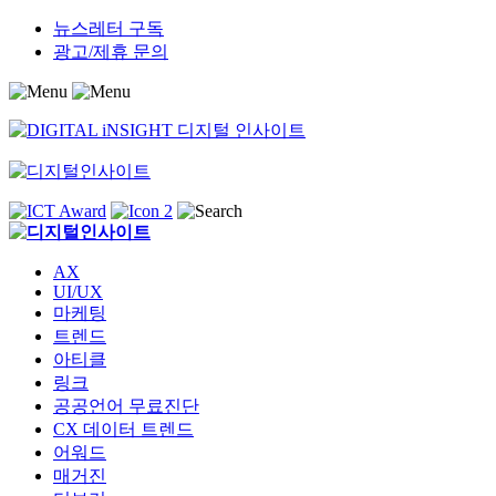
Skip
뉴스레터 구독
to
광고/제휴 문의
content
AX
UI/UX
마케팅
트렌드
아티클
링크
공공언어 무료진단
CX 데이터 트렌드
어워드
매거진