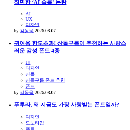
직면한 ‘AI 슬롭’ 논란
AI
UX
디자인
by
김동욱
2026.08.07
귀여움 한도초과! 산돌구름이 추천하는 사랑스
러운 감성 폰트 4종
UI
디자인
산돌
산돌구름 폰트 추천
폰트
by
김동욱
2026.08.07
푸투라, 왜 지금도 가장 사랑받는 폰트일까?
디자인
모노타입
폰트