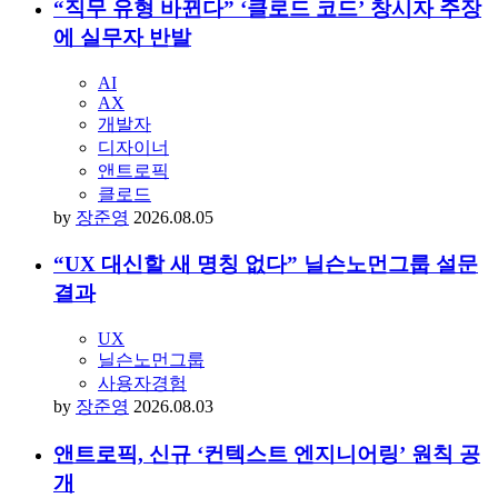
“직무 유형 바뀐다” ‘클로드 코드’ 창시자 주장
에 실무자 반발
AI
AX
개발자
디자이너
앤트로픽
클로드
by
장준영
2026.08.05
“UX 대신할 새 명칭 없다” 닐슨노먼그룹 설문
결과
UX
닐슨노먼그룹
사용자경험
by
장준영
2026.08.03
앤트로픽, 신규 ‘컨텍스트 엔지니어링’ 원칙 공
개