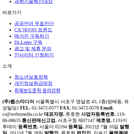
과학기술혁신대상
바로가기
공공언어 무료진단
CX 데이터 트렌드
매거진 구독하기
Di-Letter 구독
광고 및 제휴 문의
인사이터 신청하기
소개
청소년보호정책
개인정보취급방침
취재보도준칙 윤리강령
(주)웹스미디어
서울특별시 서초구 명달로 43, 1층(방배동, 유
성빌딩)
TEL.
02-3472-0577
FAX.
02-3472-0578
Email.
cs@websmedia.co.kr
대표자명.
류호현
사업자등록번호.
119-
86-08635
통신판매신고업.
서초구청 제07147
제호명.
디아이
투데이
등록번호.
서울아 02194
등록일.
2012년 7월 16일
발행
일.
2011년 7월 28일
발행인.
류호현
편집인.
김슬기
플랫폼매