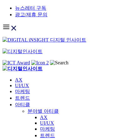
Skip
뉴스레터 구독
to
광고/제휴 문의
content
AX
UI/UX
마케팅
트렌드
아티클
분야별 아티클
AX
UI/UX
마케팅
트렌드