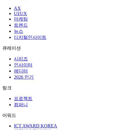
AX
UI/UX
마케팅
트렌드
뉴스
디지털인사이트
큐레이션
시리즈
인사이터
에디터
2026 인기
링크
프로젝트
컴퍼니
어워드
ICT AWARD KOREA