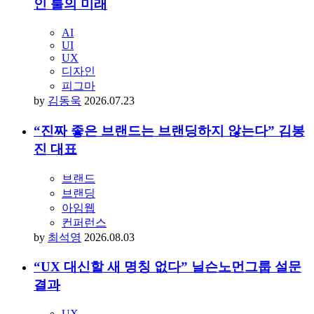
인 툴의 미래
AI
UI
UX
디자인
피그마
by
김동욱
2026.07.23
“진짜 좋은 브랜드는 브랜딩하지 않는다” 김봉
진 대표
브랜드
브랜딩
아임웹
컨퍼런스
by
최석영
2026.08.03
“UX 대신할 새 명칭 없다” 닐슨노먼그룹 설문
결과
UX