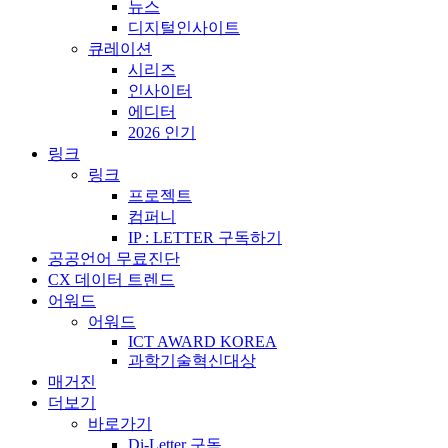
뉴스
디지털인사이트
큐레이션
시리즈
인사이터
에디터
2026 인기
링크
링크
프로젝트
컴퍼니
IP : LETTER 구독하기
공공언어 무료진단
CX 데이터 트렌드
어워드
어워드
ICT AWARD KOREA
과학기술혁신대상
매거진
더보기
바로가기
Di-Letter 구독