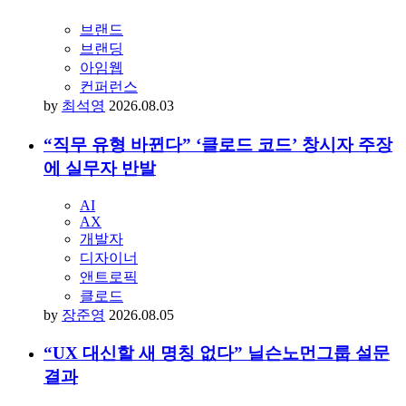
브랜드
브랜딩
아임웹
컨퍼런스
by
최석영
2026.08.03
“직무 유형 바뀐다” ‘클로드 코드’ 창시자 주장
에 실무자 반발
AI
AX
개발자
디자이너
앤트로픽
클로드
by
장준영
2026.08.05
“UX 대신할 새 명칭 없다” 닐슨노먼그룹 설문
결과