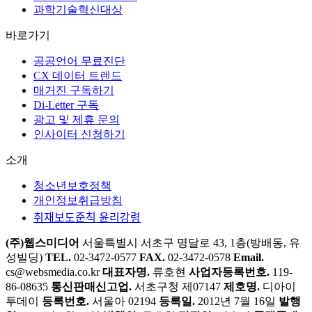
과학기술혁신대상
바로가기
공공언어 무료진단
CX 데이터 트렌드
매거진 구독하기
Di-Letter 구독
광고 및 제휴 문의
인사이터 신청하기
소개
청소년보호정책
개인정보취급방침
취재보도준칙 윤리강령
(주)웹스미디어
서울특별시 서초구 명달로 43, 1층(방배동, 유
성빌딩)
TEL.
02-3472-0577
FAX.
02-3472-0578
Email.
cs@websmedia.co.kr
대표자명.
류호현
사업자등록번호.
119-
86-08635
통신판매신고업.
서초구청 제07147
제호명.
디아이
투데이
등록번호.
서울아 02194
등록일.
2012년 7월 16일
발행