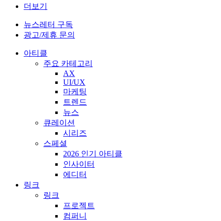
더보기
뉴스레터 구독
광고/제휴 문의
아티클
주요 카테고리
AX
UI/UX
마케팅
트렌드
뉴스
큐레이션
시리즈
스페셜
2026 인기 아티클
인사이터
에디터
링크
링크
프로젝트
컴퍼니