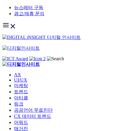
Skip
뉴스레터 구독
to
광고/제휴 문의
content
AX
UI/UX
마케팅
트렌드
아티클
링크
공공언어 무료진단
CX 데이터 트렌드
어워드
매거진