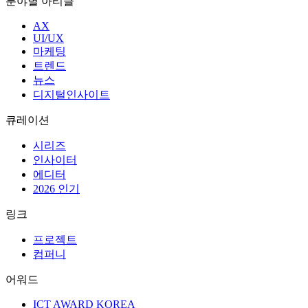
분야별 아티클
AX
UI/UX
마케팅
트렌드
뉴스
디지털인사이트
큐레이션
시리즈
인사이터
에디터
2026 인기
링크
프로젝트
컴퍼니
어워드
ICT AWARD KOREA