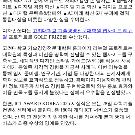
국내 최대 ICT 분야 어워드로 자리매김한 본 행사는 ▲앱•웹사
이트 ▲디지털 경험 혁신 ▲디지털 기술 혁신 ▲디지털 프로모
션 ▲디지털 콘텐츠&캠페인 ▲AI 미래 혁신 6개 분과에 걸쳐
통합대상을 비롯한 다양한 상을 수여한다.
디자인쏘다는
고려대학교 기술경영전문대학원 웹사이트 리뉴
얼
프로젝트로 GOLD PRIZE를 수상했다.
고려대학교 기술경영전문대학원 홈페이지 리뉴얼 프로젝트는
대학원의 특징과 비전을 명확히 전달할 수 있는 웹사이트를 구
축하고, 체계적인 디자인 스타일 가이드(WSG)를 적용해 사용
자에게 통일된 시각적 경험을 제공한 사례다. 이번 리뉴얼을
통해 입시 준비생, 연구기관, 기업 등 다양한 대외 관계자에게
학과 정보를 효과적으로 전달하고, 홈페이지 이용자에게 편리
한 정보 제공과 서비스 경험을 구현함으로써 외부 홍보 효과와
이용 만족도를 동시에 높였다는 점에서 우수함을 인정받았다.
한편, ICT AWARD KOREA 2025 시상식은 오는 28일 과학기술
컨벤션센터에서 열린다. 총 180여 개의 ICT 서비스가 출품됐
으며, 산‧학‧연 전문가의 엄격한 심사를 거쳐 6개 분과 56개 서
비스가 최종 수상의 영예를 안았다.