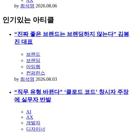
AX
by
최석영
2026.08.06
인기있는 아티클
“진짜 좋은 브랜드는 브랜딩하지 않는다” 김봉
진 대표
브랜드
브랜딩
아임웹
컨퍼런스
by
최석영
2026.08.03
“직무 유형 바뀐다” ‘클로드 코드’ 창시자 주장
에 실무자 반발
AI
AX
개발자
디자이너