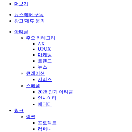
더보기
뉴스레터 구독
광고/제휴 문의
아티클
주요 카테고리
AX
UI/UX
마케팅
트렌드
뉴스
큐레이션
시리즈
스페셜
2026 인기 아티클
인사이터
에디터
링크
링크
프로젝트
컴퍼니