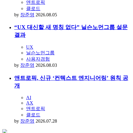
앤트로픽
클로드
by
장준영
2026.08.05
“UX 대신할 새 명칭 없다” 닐슨노먼그룹 설문
결과
UX
닐슨노먼그룹
사용자경험
by
장준영
2026.08.03
앤트로픽, 신규 ‘컨텍스트 엔지니어링’ 원칙 공
개
AI
AX
앤트로픽
클로드
by
장준영
2026.07.28