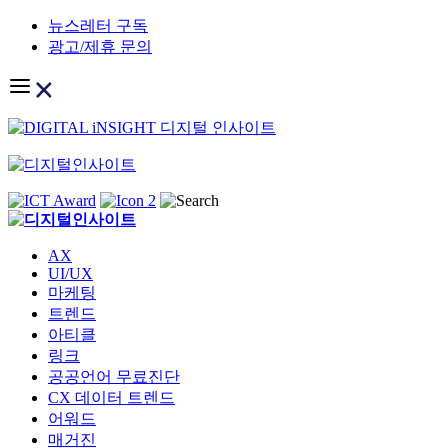
Skip
뉴스레터 구독
to
광고/제휴 문의
content
AX
UI/UX
마케팅
트렌드
아티클
링크
공공언어 무료진단
CX 데이터 트렌드
어워드
매거진