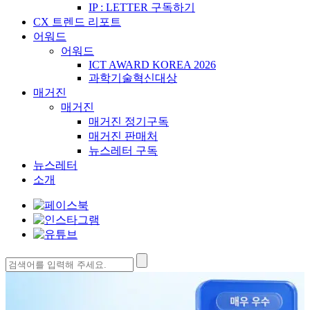
IP : LETTER 구독하기
CX 트렌드 리포트
어워드
어워드
ICT AWARD KOREA 2026
과학기술혁신대상
매거진
매거진
매거진 정기구독
매거진 판매처
뉴스레터 구독
뉴스레터
소개
검
색: