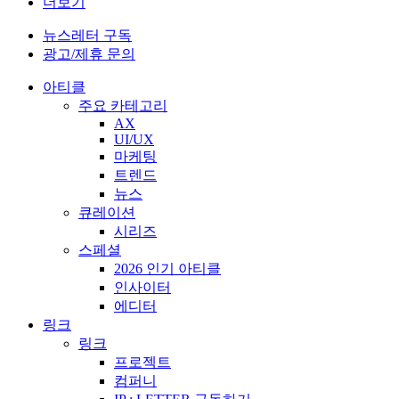
더보기
뉴스레터 구독
광고/제휴 문의
아티클
주요 카테고리
AX
UI/UX
마케팅
트렌드
뉴스
큐레이션
시리즈
스페셜
2026 인기 아티클
인사이터
에디터
링크
링크
프로젝트
컴퍼니