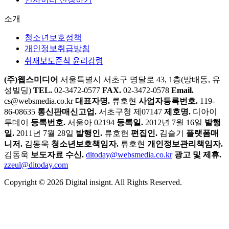
소개
청소년보호정책
개인정보취급방침
취재보도준칙 윤리강령
(주)웹스미디어
서울특별시 서초구 명달로 43, 1층(방배동, 유
성빌딩)
TEL.
02-3472-0577
FAX.
02-3472-0578
Email.
cs@websmedia.co.kr
대표자명.
류호현
사업자등록번호.
119-
86-08635
통신판매신고업.
서초구청 제07147
제호명.
디아이
투데이
등록번호.
서울아 02194
등록일.
2012년 7월 16일
발행
일.
2011년 7월 28일
발행인.
류호현
편집인.
김슬기
플랫폼매
니저.
김동욱
청소년보호책임자.
류호현
개인정보관리책임자.
김동욱
보도자료 수신.
ditoday@websmedia.co.kr
광고 및 제휴.
zzeul@ditoday.com
Copyright © 2026 Digital insignt. All Rights Reserved.