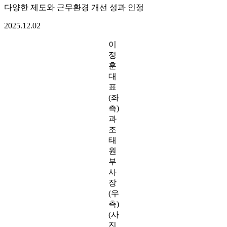
다양한 제도와 근무환경 개선 성과 인정
2025.12.02
이
정
훈
대
표
(좌
측)
과
조
태
원
부
사
장
(우
측)
(사
진