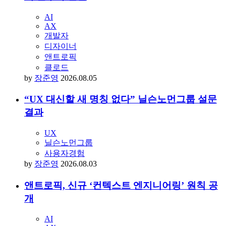
AI
AX
개발자
디자이너
앤트로픽
클로드
by
장준영
2026.08.05
“UX 대신할 새 명칭 없다” 닐슨노먼그룹 설문
결과
UX
닐슨노먼그룹
사용자경험
by
장준영
2026.08.03
앤트로픽, 신규 ‘컨텍스트 엔지니어링’ 원칙 공
개
AI