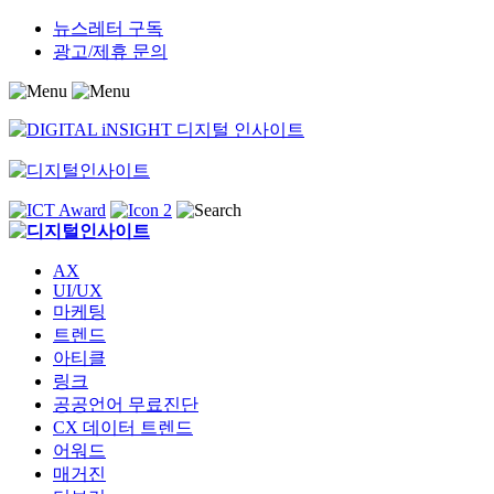
Skip
뉴스레터 구독
to
광고/제휴 문의
content
AX
UI/UX
마케팅
트렌드
아티클
링크
공공언어 무료진단
CX 데이터 트렌드
어워드
매거진