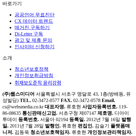
바로가기
공공언어 무료진단
CX 데이터 트렌드
매거진 구독하기
Di-Letter 구독
광고 및 제휴 문의
인사이터 신청하기
소개
청소년보호정책
개인정보취급방침
취재보도준칙 윤리강령
(주)웹스미디어
서울특별시 서초구 명달로 43, 1층(방배동, 유
성빌딩)
TEL.
02-3472-0577
FAX.
02-3472-0578
Email.
cs@websmedia.co.kr
대표자명.
류호현
사업자등록번호.
119-
86-08635
통신판매신고업.
서초구청 제07147
제호명.
디아이
투데이
등록번호.
서울아 02194
등록일.
2012년 7월 16일
발행
일.
2011년 7월 28일
발행인.
류호현
편집인.
김슬기
플랫폼매
니저.
김동욱
청소년보호책임자.
류호현
개인정보관리책임자.