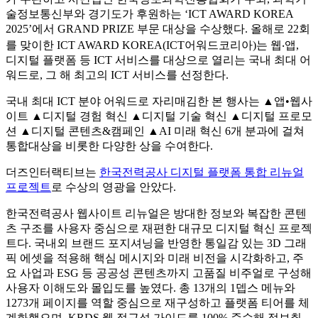
술정보통신부와 경기도가 후원하는 ‘ICT AWARD KOREA
2025’에서 GRAND PRIZE 부문 대상을 수상했다. 올해로 22회
를 맞이한 ICT AWARD KOREA(ICT어워드코리아)는 웹‧앱,
디지털 플랫폼 등 ICT 서비스를 대상으로 열리는 국내 최대 어
워드로, 그 해 최고의 ICT 서비스를 선정한다.
국내 최대 ICT 분야 어워드로 자리매김한 본 행사는 ▲앱•웹사
이트 ▲디지털 경험 혁신 ▲디지털 기술 혁신 ▲디지털 프로모
션 ▲디지털 콘텐츠&캠페인 ▲AI 미래 혁신 6개 분과에 걸쳐
통합대상을 비롯한 다양한 상을 수여한다.
더즈인터랙티브는
한국전력공사 디지털 플랫폼 통합 리뉴얼
프로젝트
로 수상의 영광을 안았다.
한국전력공사 웹사이트 리뉴얼은 방대한 정보와 복잡한 콘텐
츠 구조를 사용자 중심으로 재편한 대규모 디지털 혁신 프로젝
트다. 국내외 브랜드 포지셔닝을 반영한 통일감 있는 3D 그래
픽 에셋을 적용해 핵심 메시지와 미래 비전을 시각화하고, 주
요 사업과 ESG 등 공공성 콘텐츠까지 고품질 비주얼로 구성해
사용자 이해도와 몰입도를 높였다. 총 13개의 1뎁스 메뉴와
1273개 페이지를 역할 중심으로 재구성하고 플랫폼 티어를 체
계화했으며, KRDS 웹 접근성 가이드를 100% 준수해 정보취