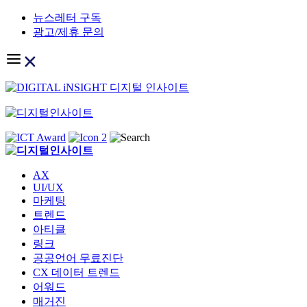
Skip
뉴스레터 구독
to
광고/제휴 문의
content
AX
UI/UX
마케팅
트렌드
아티클
링크
공공언어 무료진단
CX 데이터 트렌드
어워드
매거진