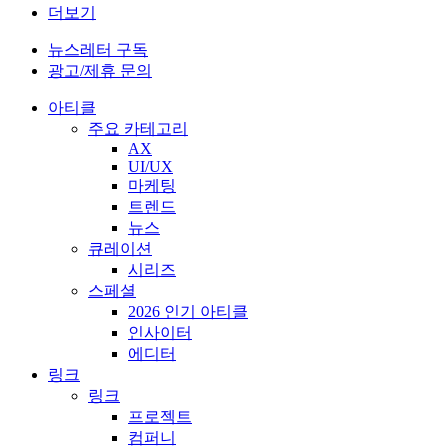
더보기
뉴스레터 구독
광고/제휴 문의
아티클
주요 카테고리
AX
UI/UX
마케팅
트렌드
뉴스
큐레이션
시리즈
스페셜
2026 인기 아티클
인사이터
에디터
링크
링크
프로젝트
컴퍼니