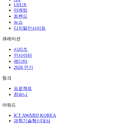
UI/UX
마케팅
트렌드
뉴스
디지털인사이트
큐레이션
시리즈
인사이터
에디터
2026 인기
링크
프로젝트
컴퍼니
어워드
ICT AWARD KOREA
과학기술혁신대상