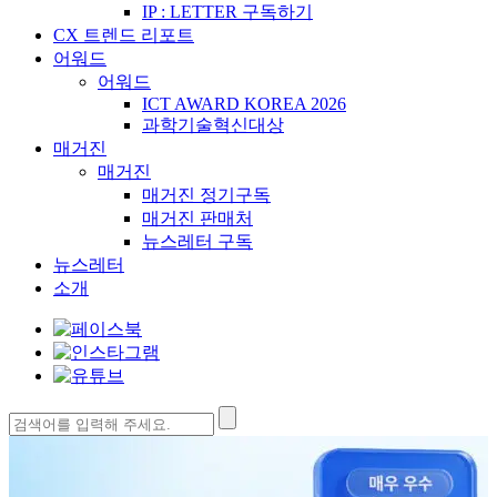
IP : LETTER 구독하기
CX 트렌드 리포트
어워드
어워드
ICT AWARD KOREA 2026
과학기술혁신대상
매거진
매거진
매거진 정기구독
매거진 판매처
뉴스레터 구독
뉴스레터
소개
검
색: