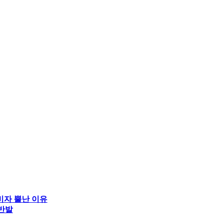
비자 뿔난 이유
 반발