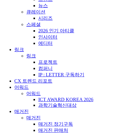
뉴스
큐레이션
시리즈
스페셜
2026 인기 아티클
인사이터
에디터
링크
링크
프로젝트
컴퍼니
IP : LETTER 구독하기
CX 트렌드 리포트
어워드
어워드
ICT AWARD KOREA 2026
과학기술혁신대상
매거진
매거진
매거진 정기구독
매거진 판매처