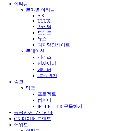
아티클
분야별 아티클
AX
UI/UX
마케팅
트렌드
뉴스
디지털인사이트
큐레이션
시리즈
인사이터
에디터
2026 인기
링크
링크
프로젝트
컴퍼니
IP : LETTER 구독하기
공공언어 무료진단
CX 데이터 트렌드
어워드
어워드