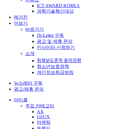
ICT AWARD KOREA
과학기술혁신대상
매거진
더보기
바로가기
Di-Letter 구독
광고 및 제휴 문의
인사이터 신청하기
소개
취재보도준칙 윤리강령
청소년보호정책
개인정보취급방침
뉴스레터 구독
광고/제휴 문의
아티클
주요 카테고리
AX
UI/UX
마케팅
트렌드