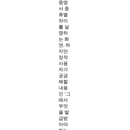
증명
서 종
류별
차이
를 설
명하
는 화
면. 하
지만
정작
사용
자가
궁금
해할
내용
인 ‘그
래서
무엇
을 발
급받
아야