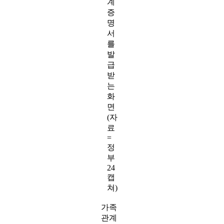
계
증
명
서
를
발
급
받
는
화
면
(자
료
=
정
부
24
캡
쳐)
가족
관계