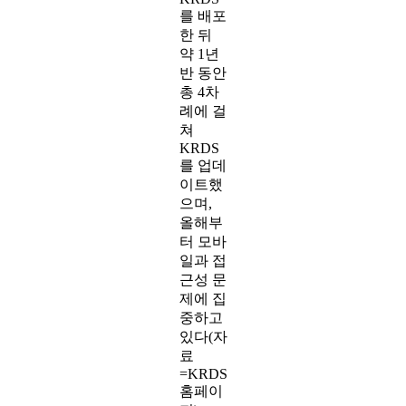
를 배포
한 뒤
약 1년
반 동안
총 4차
례에 걸
쳐
KRDS
를 업데
이트했
으며,
올해부
터 모바
일과 접
근성 문
제에 집
중하고
있다(자
료
=KRDS
홈페이