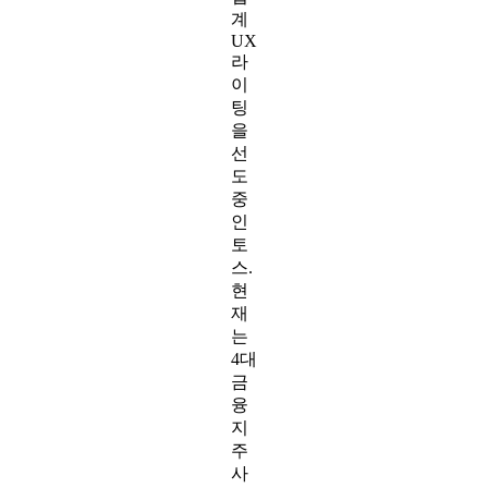
계
UX
라
이
팅
을
선
도
중
인
토
스.
현
재
는
4대
금
융
지
주
사