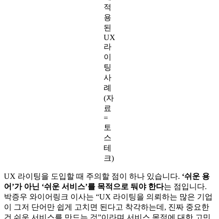
적
용
된
UX
라
이
팅
사
례
(자
료
=
토
스
테
크)
UX 라이팅을 도입할 때 주의할 점이 하나 있습니다.
‘쉬운 용
어’가 아닌 ‘쉬운 서비스’를 목적으로 둬야 한다
는 점입니다.
박증우 와이어링크 이사는 “UX 라이팅을 의뢰하는 많은 기업
이 그저 단어만 쉽게 고치면 된다고 착각하는데, 진짜 중요한
건 쉬운 서비스를 만드는 것”이라며 서비스 목적에 대한 고민