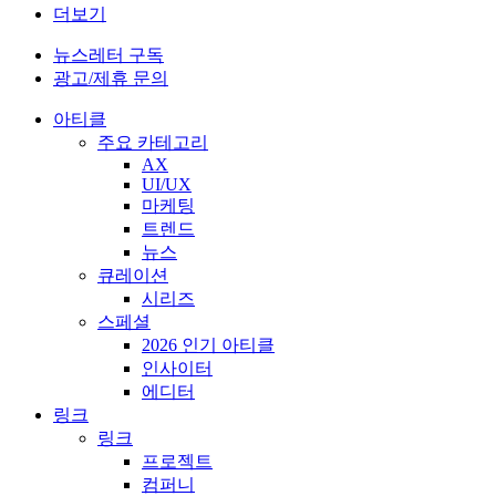
더보기
뉴스레터 구독
광고/제휴 문의
아티클
주요 카테고리
AX
UI/UX
마케팅
트렌드
뉴스
큐레이션
시리즈
스페셜
2026 인기 아티클
인사이터
에디터
링크
링크
프로젝트
컴퍼니