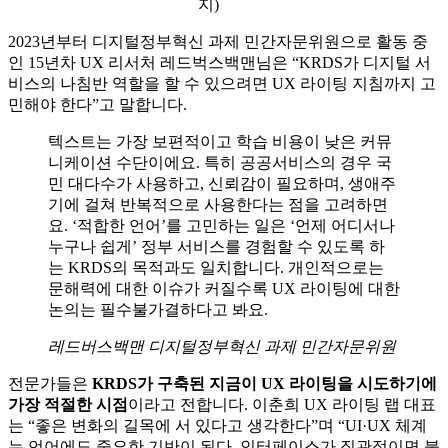
지)
2023년부터 디지털정부혁신 과제 민간자문위원으로 활동 중
인 15년차 UX 리서처 레드벅스백맨님은 “KRDS가 디지털 서
비스의 나침반 역할을 할 수 있으려면 UX 라이팅 지침까지 고
민해야 한다”고 말합니다.
텍스트는 가장 보편적이고 학습 비용이 낮은 커뮤
니케이션 수단이에요. 특히 공공서비스의 경우 국
민 대다수가 사용하고, 신뢰감이 필요하며, 생애주
기에 걸쳐 반복적으로 사용한다는 점을 고려하면
요. ‘적합한 언어’를 고민하는 일은 ‘언제 어디서나
누구나 쉽게’ 정부 서비스를 경험할 수 있도록 하
는 KRDS의 목적과도 일치합니다. 개인적으로는
문해력에 대한 이슈가 커질수록 UX 라이팅에 대한
논의는 필수불가결하다고 봐요.
레드버스백맨 디지털정부혁신 과제 민간자문위원
전문가들은
KRDS가 구축된 지금이 UX 라이팅을 시도하기에
가장 적절한 시점
이라고 전합니다. 이춘희 UX 라이팅 랩 대표
는 “좋은 변화의 길목에 서 있다고 생각한다”며 “UI·UX 체계
는 언어에도 중요한 기반이 된다. 인터페이스가 직관적이면 불