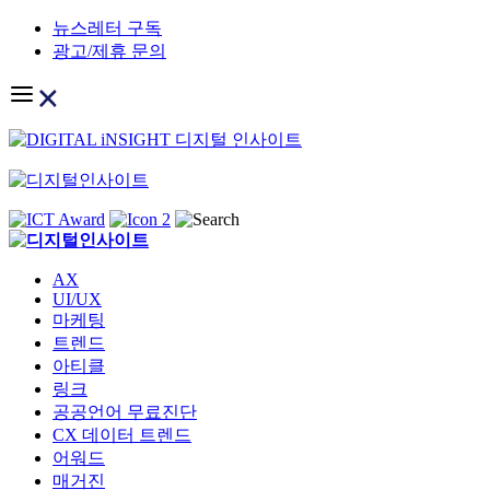
Skip
뉴스레터 구독
to
광고/제휴 문의
content
AX
UI/UX
마케팅
트렌드
아티클
링크
공공언어 무료진단
CX 데이터 트렌드
어워드
매거진