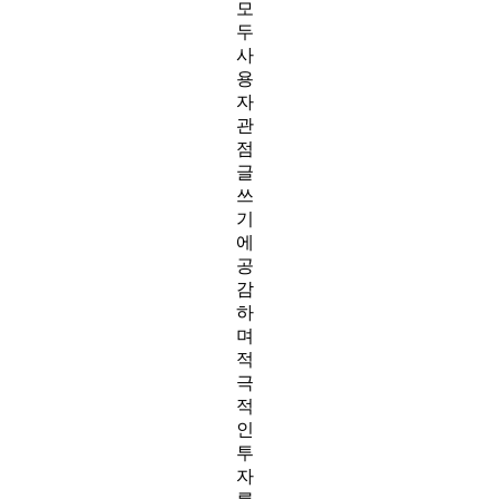
모
두
사
용
자
관
점
글
쓰
기
에
공
감
하
며
적
극
적
인
투
자