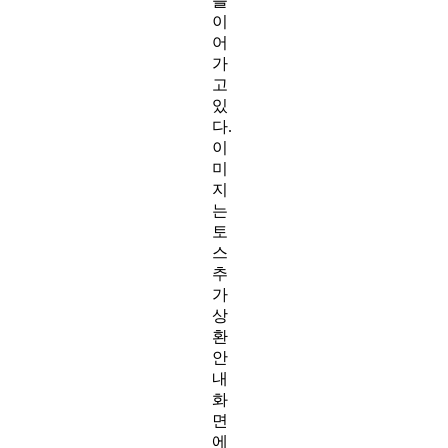
를
이
어
가
고
있
다.
이
미
지
는
토
스
추
가
상
환
안
내
화
면
에