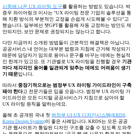
시중에 나온 UX 라이팅 도구
를 활용하는 방법도 있습니다. 박
증우 와이어링크 이사는 “UX 라이팅 전문 기업의 솔루션을 통
해 치환 방식의 부분적인 교정을 손쉽게 시도해볼 수 있다”고
했습니다. 일부에선 챗GPT를 활용해 자동 교정하는 방안도 제
안되지만, 보안 문제로 권장되지는 않는다고 합니다.
다만 지금까지 소개된 방법들이 근본적인 해결책은 아닙니다.
공공서비스 내 언어는 대부분 법령과 지침에 근거해 작성되기
때문에 담당자가 임의로 용어나 문구를 바꾸는 데에는 현실적
인 한계가 있고요. 또 기관별로 UX 라이팅을 진행할 경우
기관
마다 제각각인 용어를 일관되게 맞추는 데에도 어려움이 생기
기 때문
입니다.
따라서
중장기적으로는 범정부 UX 라이팅 가이드라인이 구축
돼야 한다
고 전문가들은 입을 모읍니다. 범정부 UX 라이팅 가
이드라인은 모든 디지털 공공서비스가 지침으로 삼아야 할
UX 라이팅 원칙을 말하는데요.
올해 초 공개된 국내 첫
범정부 UI·UX 디자인시스템(KRDS,
Korea Design System)
이 좋은 사례입니다. KRDS는 모든 공공
기관 웹사이트가 통일된 디자인 구조를 갖출 수 있도록 도와주
는 플랫폼으로, 행정안전부의 ‘공공 웹·앱 사용자 환경 및 경험