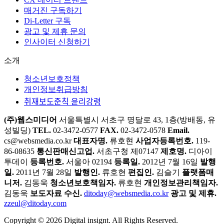
매거진 구독하기
Di-Letter 구독
광고 및 제휴 문의
인사이터 신청하기
소개
청소년보호정책
개인정보취급방침
취재보도준칙 윤리강령
(주)웹스미디어
서울특별시 서초구 명달로 43, 1층(방배동, 유
성빌딩)
TEL.
02-3472-0577
FAX.
02-3472-0578
Email.
cs@websmedia.co.kr
대표자명.
류호현
사업자등록번호.
119-
86-08635
통신판매신고업.
서초구청 제07147
제호명.
디아이
투데이
등록번호.
서울아 02194
등록일.
2012년 7월 16일
발행
일.
2011년 7월 28일
발행인.
류호현
편집인.
김슬기
플랫폼매
니저.
김동욱
청소년보호책임자.
류호현
개인정보관리책임자.
김동욱
보도자료 수신.
ditoday@websmedia.co.kr
광고 및 제휴.
zzeul@ditoday.com
Copyright © 2026 Digital insignt. All Rights Reserved.