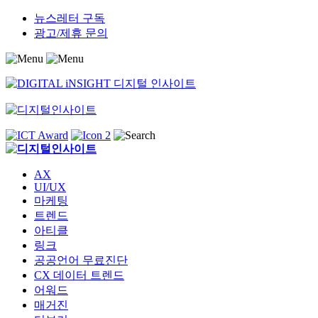
Skip
뉴스레터 구독
to
광고/제휴 문의
content
AX
UI/UX
마케팅
트렌드
아티클
링크
공공언어 무료진단
CX 데이터 트렌드
어워드
매거진