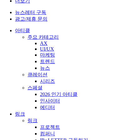
더보기
뉴스레터 구독
광고/제휴 문의
아티클
주요 카테고리
AX
UI/UX
마케팅
트렌드
뉴스
큐레이션
시리즈
스페셜
2026 인기 아티클
인사이터
에디터
링크
링크
프로젝트
컴퍼니