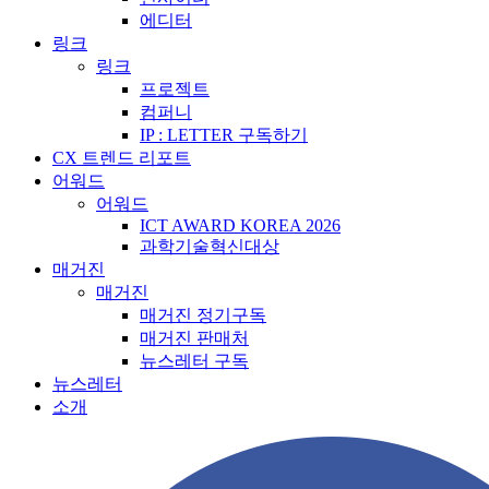
에디터
링크
링크
프로젝트
컴퍼니
IP : LETTER 구독하기
CX 트렌드 리포트
어워드
어워드
ICT AWARD KOREA 2026
과학기술혁신대상
매거진
매거진
매거진 정기구독
매거진 판매처
뉴스레터 구독
뉴스레터
소개