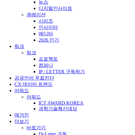
뉴스
디지털인사이트
큐레이션
시리즈
인사이터
에디터
2026 인기
링크
링크
프로젝트
컴퍼니
IP : LETTER 구독하기
공공언어 무료진단
CX 데이터 트렌드
어워드
어워드
ICT AWARD KOREA
과학기술혁신대상
매거진
더보기
바로가기
Di-Letter 구독