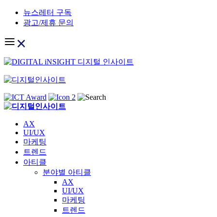
Skip
뉴스레터 구독
to
광고/제휴 문의
content
AX
UI/UX
마케팅
트렌드
아티클
분야별 아티클
AX
UI/UX
마케팅
트렌드