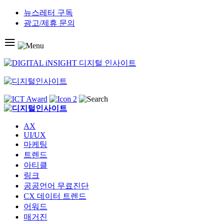
Skip
뉴스레터 구독
to
광고/제휴 문의
content
AX
UI/UX
마케팅
트렌드
아티클
링크
공공언어 무료진단
CX 데이터 트렌드
어워드
매거진