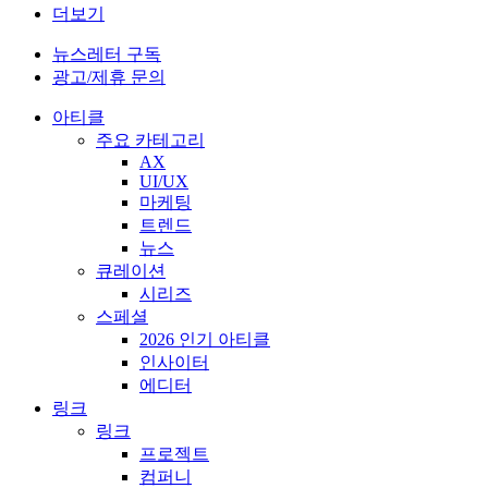
더보기
뉴스레터 구독
광고/제휴 문의
아티클
주요 카테고리
AX
UI/UX
마케팅
트렌드
뉴스
큐레이션
시리즈
스페셜
2026 인기 아티클
인사이터
에디터
링크
링크
프로젝트
컴퍼니