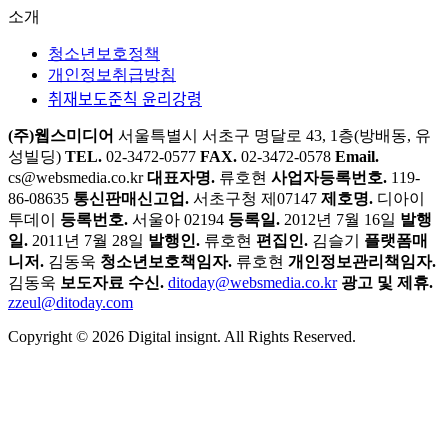
소개
청소년보호정책
개인정보취급방침
취재보도준칙 윤리강령
(주)웹스미디어
서울특별시 서초구 명달로 43, 1층(방배동, 유
성빌딩)
TEL.
02-3472-0577
FAX.
02-3472-0578
Email.
cs@websmedia.co.kr
대표자명.
류호현
사업자등록번호.
119-
86-08635
통신판매신고업.
서초구청 제07147
제호명.
디아이
투데이
등록번호.
서울아 02194
등록일.
2012년 7월 16일
발행
일.
2011년 7월 28일
발행인.
류호현
편집인.
김슬기
플랫폼매
니저.
김동욱
청소년보호책임자.
류호현
개인정보관리책임자.
김동욱
보도자료 수신.
ditoday@websmedia.co.kr
광고 및 제휴.
zzeul@ditoday.com
Copyright © 2026 Digital insignt. All Rights Reserved.