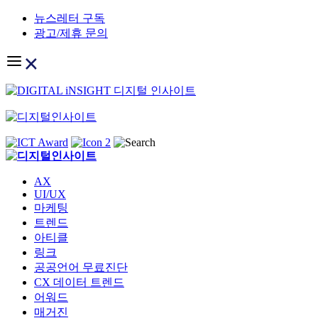
Skip
뉴스레터 구독
to
광고/제휴 문의
content
AX
UI/UX
마케팅
트렌드
아티클
링크
공공언어 무료진단
CX 데이터 트렌드
어워드
매거진