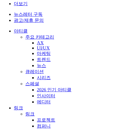
더보기
뉴스레터 구독
광고/제휴 문의
아티클
주요 카테고리
AX
UI/UX
마케팅
트렌드
뉴스
큐레이션
시리즈
스페셜
2026 인기 아티클
인사이터
에디터
링크
링크
프로젝트
컴퍼니