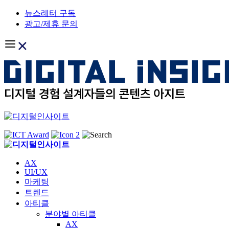
Skip
뉴스레터 구독
to
광고/제휴 문의
content
AX
UI/UX
마케팅
트렌드
아티클
분야별 아티클
AX