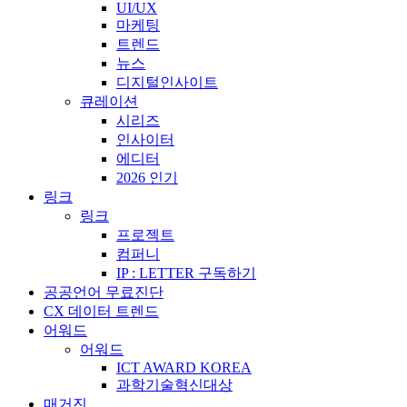
UI/UX
마케팅
트렌드
뉴스
디지털인사이트
큐레이션
시리즈
인사이터
에디터
2026 인기
링크
링크
프로젝트
컴퍼니
IP : LETTER 구독하기
공공언어 무료진단
CX 데이터 트렌드
어워드
어워드
ICT AWARD KOREA
과학기술혁신대상
매거진