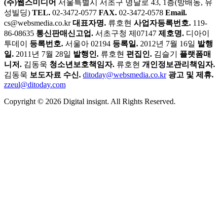
(주)웹스미디어
서울특별시 서초구 명달로 43, 1층(방배동, 유
성빌딩)
TEL.
02-3472-0577
FAX.
02-3472-0578
Email.
cs@websmedia.co.kr
대표자명.
류호현
사업자등록번호.
119-
86-08635
통신판매신고업.
서초구청 제07147
제호명.
디아이
투데이
등록번호.
서울아 02194
등록일.
2012년 7월 16일
발행
일.
2011년 7월 28일
발행인.
류호현
편집인.
김슬기
플랫폼매
니저.
김동욱
청소년보호책임자.
류호현
개인정보관리책임자.
김동욱
보도자료 수신.
ditoday@websmedia.co.kr
광고 및 제휴.
zzeul@ditoday.com
Copyright © 2026 Digital insignt. All Rights Reserved.