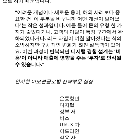
결국 디지털 경험 설계를 위해선 기업의 경영진이나 의사결정
권자의 인식 전환이 필요한데요. 안지현 이모션글로벌 실장은
이를 위해
“작지만 구체적인 성과 중심으로 소통”
하기를 권합
니다. 의사결정권자는 완벽한 미래보다 확실한 다음 단계를 필
요로 하기 때문입니다.
“어려운 개념이나 새로운 용어, 해외 사례보다 중
요한 건 ‘이 부분을 바꾸니까 어떤 개선이 일어났
다’는 작은 성과입니다. 예를 들어 문의 유형 한 가
지가 줄었다거나, 고객의 이탈이 특정 구간에서 완
화되었다거나, 리드 타임이 며칠 짧아졌다는 식의
소박하지만 구체적인 변화가 훨씬 설득력이 있어
요. 이런 과정이 반복되면
디지털 경험 설계는 ‘비
용’이 아니라 매출에 영향을 주는 ‘투자’로 인식될
수 있습니다.
“
안지현 이모션글로벌 전략부문 실장
온통청년
디지털