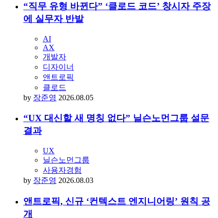
브랜딩
아임웹
컨퍼런스
by
최석영
2026.08.03
“직무 유형 바뀐다” ‘클로드 코드’ 창시자 주장
에 실무자 반발
AI
AX
개발자
디자이너
앤트로픽
클로드
by
장준영
2026.08.05
“UX 대신할 새 명칭 없다” 닐슨노먼그룹 설문
결과
UX
닐슨노먼그룹