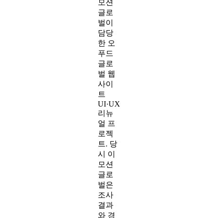
직여야 개선
된다는 설명입니다.
지난
해 이
모션
글로
벌이
담당
한 오
푸드
글로
벌 웹
사이
트
UI·UX
리뉴
얼 프
로젝
트. 당
시 이
모션