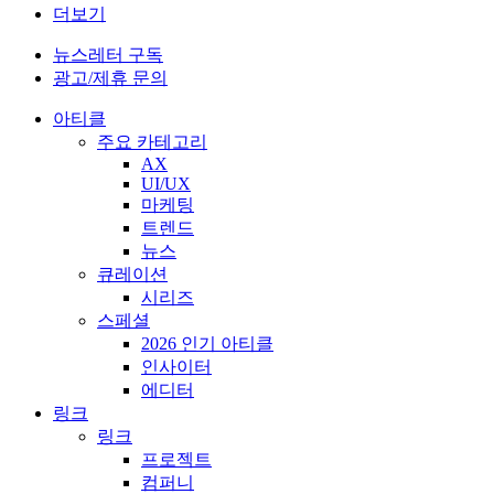
더보기
뉴스레터 구독
광고/제휴 문의
아티클
주요 카테고리
AX
UI/UX
마케팅
트렌드
뉴스
큐레이션
시리즈
스페셜
2026 인기 아티클
인사이터
에디터
링크
링크
프로젝트
컴퍼니