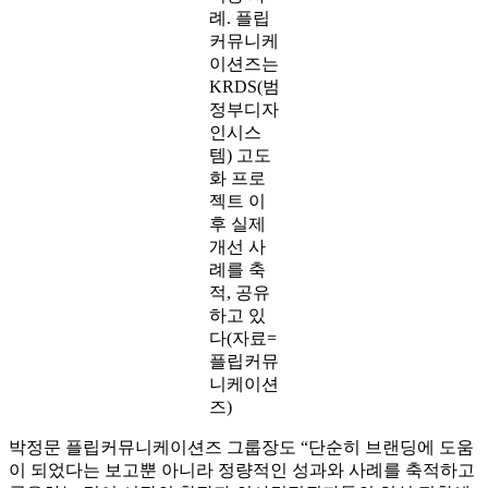
정부 서
비스
UI/UX 가
이드라인
적용 사
례. 플립
커뮤니케
이션즈는
KRDS(범
정부디자
인시스
템) 고도
화 프로
젝트 이
후 실제
개선 사
례를 축
적, 공유
하고 있
다(자료=
플립커뮤