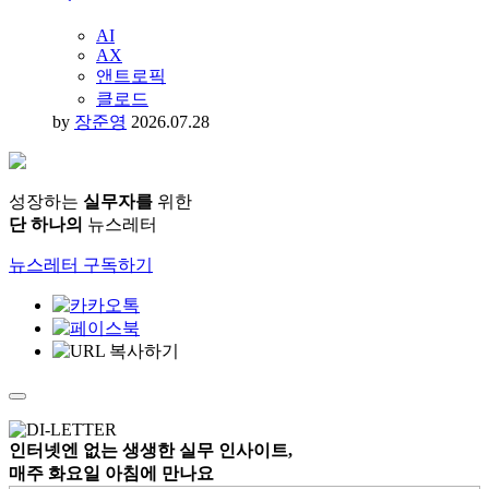
사용자경험
by
장준영
2026.08.03
앤트로픽, 신규 ‘컨텍스트 엔지니어링’ 원칙 공
개
AI
AX
앤트로픽
클로드
by
장준영
2026.07.28
성장하는
실무자를
위한
단 하나의
뉴스레터
뉴스레터 구독하기