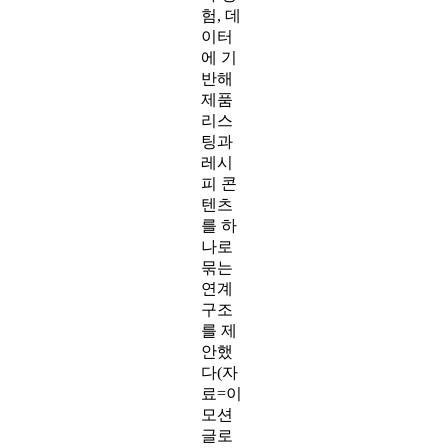
글로
벌은
조사
결과
와 경
험, 데
이터
에 기
반해
제품
리스
팅과
레시
피 콘
텐츠
를 하
나로
묶는
연계
구조
를 제