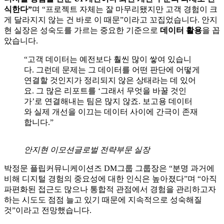
는 기업은 드뭅니다. 운영 단계부터 데이터 기반 개선 시스템
까지 조직 차원에서 적극적인 투자가 단행돼야 하는데 그러기
가 쉽지 않은 탓이죠.
안지현 이모션글로벌 전략부문 실장은
“여전히 많은 기업이
디지털 경험을 단순 UI 개선이나 화면 개편 수준의 과제로 인
식한다”
며 “프로젝트 자체는 잘 마무리됐지만 고객 경험이 크
게 달라지지 않는 건 바로 이 때문”이라고 꼬집었습니다. 안지
현 실장은 성숙도를 가르는 중요한 기준으로
데이터 활용
을 꼽
았습니다.
“고객 데이터는 예전보다 훨씬 많이 쌓여 있습니
다. 그런데 문제는 그 데이터를 어떤 판단에 어떻게
연결할 것인지가 정리되지 않은 상태라는 데 있어
요. 그 많은 리포트를 ‘그래서 무엇을 바꿀 것인
가’로 연결해내는 팀은 많지 않죠. 보고용 데이터
와 실제 개선을 이끄는 데이터 사이에 간극이 존재
합니다.”
안지현 이모션글로벌 전략부문 실장
박정문 플립커뮤니케이션즈 DM그룹 그룹장은 “분명 과거에