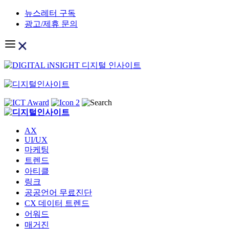
Skip
뉴스레터 구독
to
광고/제휴 문의
content
AX
UI/UX
마케팅
트렌드
아티클
링크
공공언어 무료진단
CX 데이터 트렌드
어워드
매거진