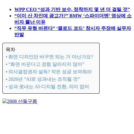
장준영
디지털 시대, 0과 1 사이의 인간미를 전합니다.
장준영님의 다른 아티클
더 보기
WPP CEO “성과 기반 보수, 정착까지 몇 년 더 걸릴 것”
“이미 산 차인데 광고가?” BMW ‘스파이더맨’ 영상에 소
비자 뿔난 이유
“직무 유형 바뀐다” ‘클로드 코드’ 창시자 주장에 실무자
반발
목차
화면 디자인만 바꾸면 되는 거 아닌가요?
“화면 바꾼다고 경험 달라지지 않아”
의사결정권자 설득? 작은 성공 보여줘라
2026년 “AI로 성과내는 조직될 것”
성과 못내는 AI·디지털 전환, 의미 없어