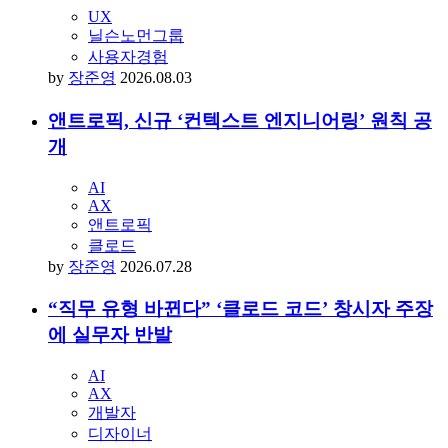
by
최석영
2026.08.03
“UX 대신할 새 명칭 없다” 닐슨노먼그룹 설문
결과
UX
닐슨노먼그룹
사용자경험
by
장준영
2026.08.03
앤트로픽, 신규 ‘컨텍스트 엔지니어링’ 원칙 공
개
AI
AX
앤트로픽
클로드
by
장준영
2026.07.28
“직무 유형 바뀐다” ‘클로드 코드’ 창시자 주장
에 실무자 반발