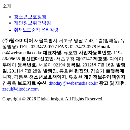
CX 데이터 트렌드
매거진 구독하기
Di-Letter 구독
광고 및 제휴 문의
인사이터 신청하기
소개
청소년보호정책
개인정보취급방침
취재보도준칙 윤리강령
(주)웹스미디어
서울특별시 서초구 명달로 43, 1층(방배동, 유
성빌딩)
TEL.
02-3472-0577
FAX.
02-3472-0578
Email.
cs@websmedia.co.kr
대표자명.
류호현
사업자등록번호.
119-
86-08635
통신판매신고업.
서초구청 제07147
제호명.
디아이
투데이
등록번호.
서울아 02194
등록일.
2012년 7월 16일
발행
일.
2011년 7월 28일
발행인.
류호현
편집인.
김슬기
플랫폼매
니저.
김동욱
청소년보호책임자.
류호현
개인정보관리책임자.
김동욱
보도자료 수신.
ditoday@websmedia.co.kr
광고 및 제휴.
zzeul@ditoday.com
Copyright © 2026 Digital insignt. All Rights Reserved.