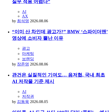
당신이 좋아할 만한 아티클
기업 교육 담당자 10명 중 8명 “사내 AI 교육,
실무 적용 어렵다”
AI
AX
by
최석영
2026.08.06
“이미 산 차인데 광고가?” BMW ‘스파이더맨’
영상에 소비자 뿔난 이유
광고
마케팅
브랜딩
by
장준영
2026.08.06
관건은 실질적인 기여도… 음저협, 국내 최초
AI 저작물 기준 제시