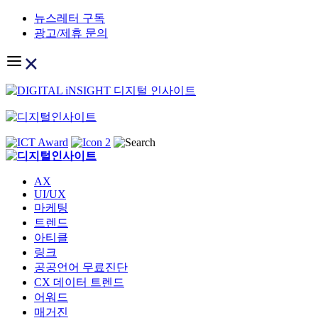
Skip
뉴스레터 구독
to
광고/제휴 문의
content
AX
UI/UX
마케팅
트렌드
아티클
링크
공공언어 무료진단
CX 데이터 트렌드
어워드
매거진