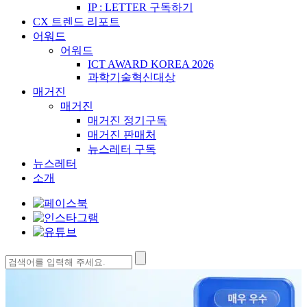
IP : LETTER 구독하기
CX 트렌드 리포트
어워드
어워드
ICT AWARD KOREA 2026
과학기술혁신대상
매거진
매거진
매거진 정기구독
매거진 판매처
뉴스레터 구독
뉴스레터
소개
검
색: