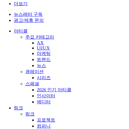
더보기
뉴스레터 구독
광고/제휴 문의
아티클
주요 카테고리
AX
UI/UX
마케팅
트렌드
뉴스
큐레이션
시리즈
스페셜
2026 인기 아티클
인사이터
에디터
링크
링크
프로젝트
컴퍼니