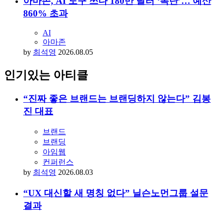
AI
저작권
by
김동욱
2026.08.05
아마존, AI 도구 쓰다 180만 달러 ‘폭탄’… 예산
860% 초과
AI
아마존
by
최석영
2026.08.05
인기있는 아티클
“진짜 좋은 브랜드는 브랜딩하지 않는다” 김봉
진 대표
브랜드
브랜딩
아임웹
컨퍼런스