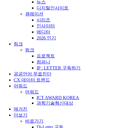
뉴스
디지털인사이트
큐레이션
시리즈
인사이터
에디터
2026 인기
링크
링크
프로젝트
컴퍼니
IP : LETTER 구독하기
공공언어 무료진단
CX 데이터 트렌드
어워드
어워드
ICT AWARD KOREA
과학기술혁신대상
매거진
더보기
바로가기
Di-Letter 구독