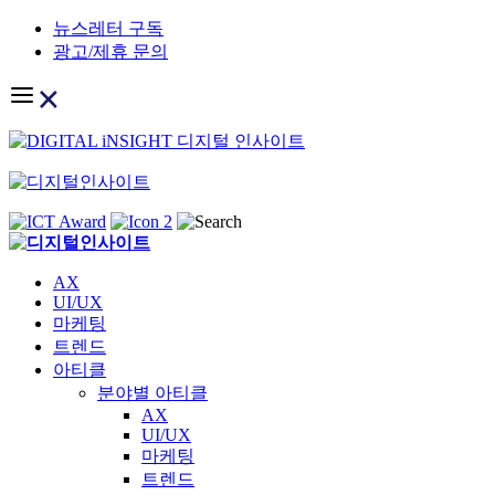
Skip
뉴스레터 구독
to
광고/제휴 문의
content
AX
UI/UX
마케팅
트렌드
아티클
분야별 아티클
AX
UI/UX
마케팅
트렌드