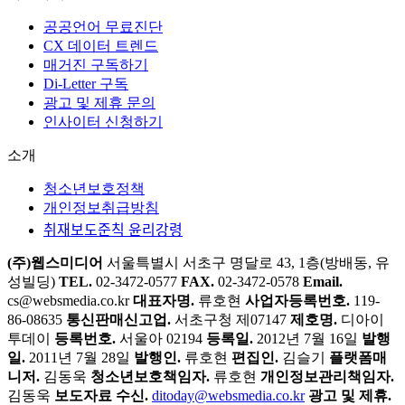
공공언어 무료진단
CX 데이터 트렌드
매거진 구독하기
Di-Letter 구독
광고 및 제휴 문의
인사이터 신청하기
소개
청소년보호정책
개인정보취급방침
취재보도준칙 윤리강령
(주)웹스미디어
서울특별시 서초구 명달로 43, 1층(방배동, 유
성빌딩)
TEL.
02-3472-0577
FAX.
02-3472-0578
Email.
cs@websmedia.co.kr
대표자명.
류호현
사업자등록번호.
119-
86-08635
통신판매신고업.
서초구청 제07147
제호명.
디아이
투데이
등록번호.
서울아 02194
등록일.
2012년 7월 16일
발행
일.
2011년 7월 28일
발행인.
류호현
편집인.
김슬기
플랫폼매
니저.
김동욱
청소년보호책임자.
류호현
개인정보관리책임자.
김동욱
보도자료 수신.
ditoday@websmedia.co.kr
광고 및 제휴.