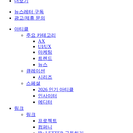
더보기
뉴스레터 구독
광고/제휴 문의
아티클
주요 카테고리
AX
UI/UX
마케팅
트렌드
뉴스
큐레이션
시리즈
스페셜
2026 인기 아티클
인사이터
에디터
링크
링크
프로젝트
컴퍼니