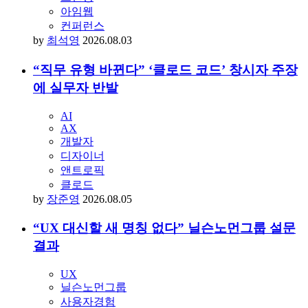
아임웹
컨퍼런스
by
최석영
2026.08.03
“직무 유형 바뀐다” ‘클로드 코드’ 창시자 주장
에 실무자 반발
AI
AX
개발자
디자이너
앤트로픽
클로드
by
장준영
2026.08.05
“UX 대신할 새 명칭 없다” 닐슨노먼그룹 설문
결과
UX
닐슨노먼그룹
사용자경험