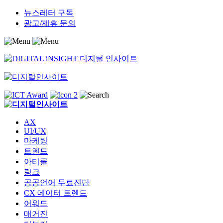
Skip
뉴스레터 구독
to
광고/제휴 문의
content
AX
UI/UX
마케팅
트렌드
아티클
링크
공공언어 무료진단
CX 데이터 트렌드
어워드
매거진