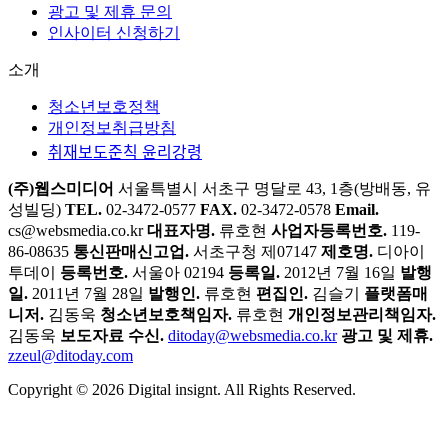
광고 및 제휴 문의
인사이터 신청하기
소개
청소년보호정책
개인정보취급방침
취재보도준칙 윤리강령
(주)웹스미디어
서울특별시 서초구 명달로 43, 1층(방배동, 유
성빌딩)
TEL.
02-3472-0577
FAX.
02-3472-0578
Email.
cs@websmedia.co.kr
대표자명.
류호현
사업자등록번호.
119-
86-08635
통신판매신고업.
서초구청 제07147
제호명.
디아이
투데이
등록번호.
서울아 02194
등록일.
2012년 7월 16일
발행
일.
2011년 7월 28일
발행인.
류호현
편집인.
김슬기
플랫폼매
니저.
김동욱
청소년보호책임자.
류호현
개인정보관리책임자.
김동욱
보도자료 수신.
ditoday@websmedia.co.kr
광고 및 제휴.
zzeul@ditoday.com
Copyright © 2026 Digital insignt. All Rights Reserved.