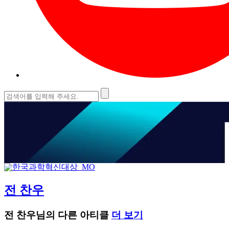
검
색:
전 찬우
전 찬우님의 다른 아티클
더 보기