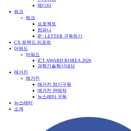
에디터
링크
링크
프로젝트
컴퍼니
IP : LETTER 구독하기
CX 트렌드 리포트
어워드
어워드
ICT AWARD KOREA 2026
과학기술혁신대상
매거진
매거진
매거진 정기구독
매거진 판매처
뉴스레터 구독
뉴스레터
소개