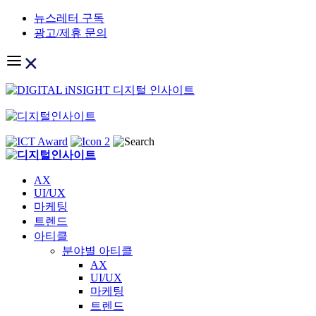
Skip
뉴스레터 구독
to
광고/제휴 문의
content
AX
UI/UX
마케팅
트렌드
아티클
분야별 아티클
AX
UI/UX
마케팅
트렌드