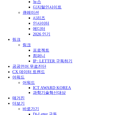
뉴스
디지털인사이트
큐레이션
시리즈
인사이터
에디터
2026 인기
링크
링크
프로젝트
컴퍼니
IP : LETTER 구독하기
공공언어 무료진단
CX 데이터 트렌드
어워드
어워드
ICT AWARD KOREA
과학기술혁신대상
매거진
더보기
바로가기
Di-Letter 구독