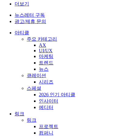
더보기
뉴스레터 구독
광고/제휴 문의
아티클
주요 카테고리
AX
UI/UX
마케팅
트렌드
뉴스
큐레이션
시리즈
스페셜
2026 인기 아티클
인사이터
에디터
링크
링크
프로젝트
컴퍼니