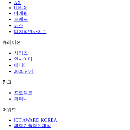
AX
UI/UX
마케팅
트렌드
뉴스
디지털인사이트
큐레이션
시리즈
인사이터
에디터
2026 인기
링크
프로젝트
컴퍼니
어워드
ICT AWARD KOREA
과학기술혁신대상