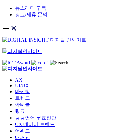
Skip
뉴스레터 구독
to
광고/제휴 문의
content
AX
UI/UX
마케팅
트렌드
아티클
링크
공공언어 무료진단
CX 데이터 트렌드
어워드
매거진