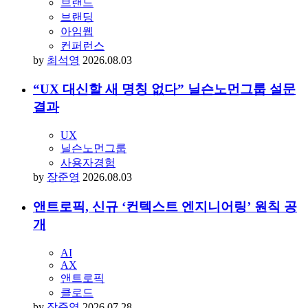
브랜드
브랜딩
아임웹
컨퍼런스
by
최석영
2026.08.03
“UX 대신할 새 명칭 없다” 닐슨노먼그룹 설문
결과
UX
닐슨노먼그룹
사용자경험
by
장준영
2026.08.03
앤트로픽, 신규 ‘컨텍스트 엔지니어링’ 원칙 공
개
AI
AX
앤트로픽
클로드
by
장준영
2026.07.28