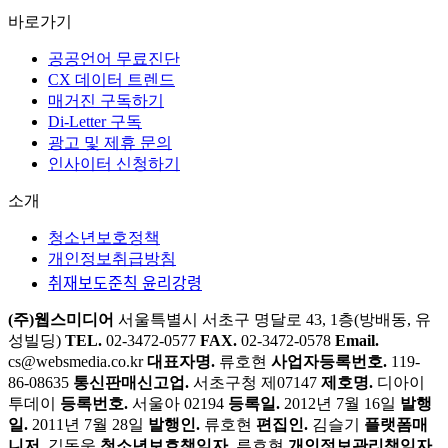
바로가기
공공언어 무료진단
CX 데이터 트렌드
매거진 구독하기
Di-Letter 구독
광고 및 제휴 문의
인사이터 신청하기
소개
청소년보호정책
개인정보취급방침
취재보도준칙 윤리강령
(주)웹스미디어
서울특별시 서초구 명달로 43, 1층(방배동, 유
성빌딩)
TEL.
02-3472-0577
FAX.
02-3472-0578
Email.
cs@websmedia.co.kr
대표자명.
류호현
사업자등록번호.
119-
86-08635
통신판매신고업.
서초구청 제07147
제호명.
디아이
투데이
등록번호.
서울아 02194
등록일.
2012년 7월 16일
발행
일.
2011년 7월 28일
발행인.
류호현
편집인.
김슬기
플랫폼매
니저.
김동욱
청소년보호책임자.
류호현
개인정보관리책임자.