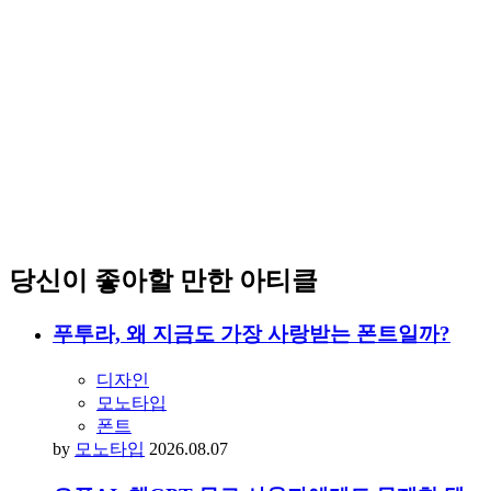
당신이 좋아할 만한 아티클
푸투라, 왜 지금도 가장 사랑받는 폰트일까?
디자인
모노타입
폰트
by
모노타입
2026.08.07
오픈AI, 챗GPT 무료 사용자에게도 무제한 텍
스트 채팅 제공한다
AI
오픈AI
챗GPT