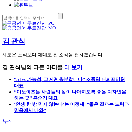
김 관식
새로운 소식보다 제대로 된 소식을 전하겠습니다.
김 관식님의 다른 아티클
더 보기
“51% 가능성, 그거면 충분합니다” 조종영 더피프티원
대표
“이노이즈는 사람들의 삶이 나아지도록 좋은 디자인을
하는 곳” 홍순기 대표
‘인생 한 방 믿지 않는다’는 이정재, “좋은 결과는 노력과
믿음에서 나와”
뉴스
라이트브레인, KT 파트너 어워드 최우수
상 수상
– 트랜스포메이션 부문 최우수 파트너 선정
– 지니TV 상용화에 주도로 UI/UX역량 입증