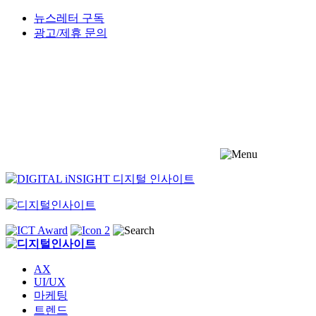
Skip
뉴스레터 구독
to
광고/제휴 문의
content
AX
UI/UX
마케팅
트렌드
아티클
링크
공공언어 무료진단
CX 데이터 트렌드
어워드
매거진