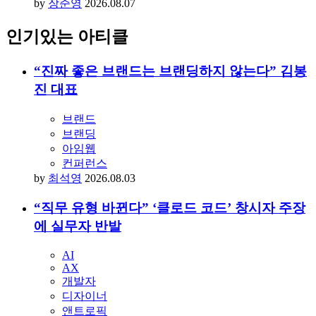
진 대표
브랜드
브랜딩
아임웹
컨퍼런스
by
최석영
2026.08.03
“직무 유형 바뀐다” ‘클로드 코드’ 창시자 주장
에 실무자 반발
AI
AX
개발자
디자이너
앤트로픽
클로드
by
장준영
2026.08.05
“UX 대신할 새 명칭 없다” 닐슨노먼그룹 설문
결과