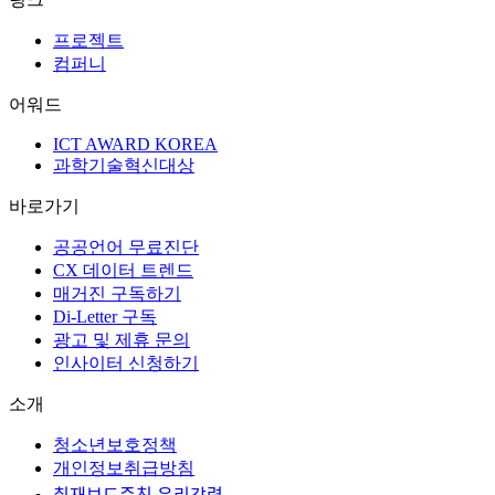
ICT AWARD KOREA
과학기술혁신대상
바로가기
공공언어 무료진단
CX 데이터 트렌드
매거진 구독하기
Di-Letter 구독
광고 및 제휴 문의
인사이터 신청하기
소개
청소년보호정책
개인정보취급방침
취재보도준칙 윤리강령
(주)웹스미디어
서울특별시 서초구 명달로 43, 1층(방배동, 유
성빌딩)
TEL.
02-3472-0577
FAX.
02-3472-0578
Email.
cs@websmedia.co.kr
대표자명.
류호현
사업자등록번호.
119-
86-08635
통신판매신고업.
서초구청 제07147
제호명.
디아이
투데이
등록번호.
서울아 02194
등록일.
2012년 7월 16일
발행