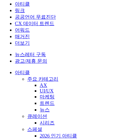
더보기
뉴스레터 구독
광고/제휴 문의
아티클
주요 카테고리
AX
UI/UX
마케팅
트렌드
뉴스
큐레이션
시리즈
스페셜
2026 인기 아티클
인사이터
에디터
링크
링크
프로젝트
컴퍼니