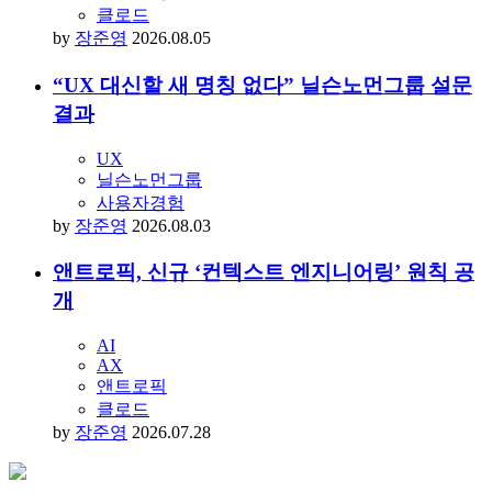
UX
닐슨노먼그룹
사용자경험
by
장준영
2026.08.03
앤트로픽, 신규 ‘컨텍스트 엔지니어링’ 원칙 공
개
AI
AX
앤트로픽
클로드
by
장준영
2026.07.28
성장하는
실무자를
위한
단 하나의
뉴스레터
뉴스레터 구독하기