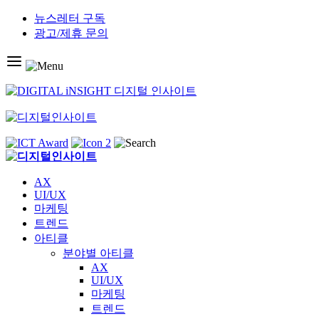
Skip
뉴스레터 구독
to
광고/제휴 문의
content
AX
UI/UX
마케팅
트렌드
아티클
분야별 아티클
AX
UI/UX
마케팅
트렌드