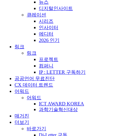
뉴스
디지털인사이트
큐레이션
시리즈
인사이터
에디터
2026 인기
링크
링크
프로젝트
컴퍼니
IP : LETTER 구독하기
공공언어 무료진단
CX 데이터 트렌드
어워드
어워드
ICT AWARD KOREA
과학기술혁신대상
매거진
더보기
바로가기
Di-Letter 구독