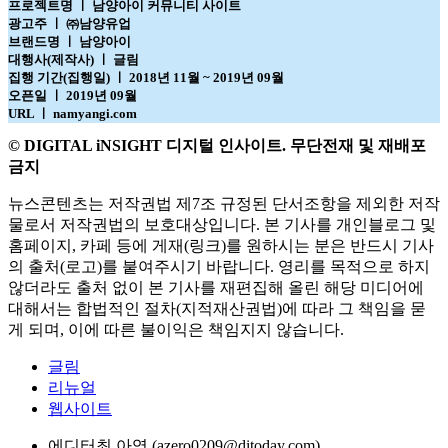
프로젝트명 ㅣ 남양아이 커뮤니티 사이트
광고주 ㅣ ㈜남양유업
브랜드명 ㅣ 남양아이
대행사(제작사) ㅣ 글림
집행 기간(집행일) ㅣ 2018년 11월 ~ 2019년 09월
오픈일 ㅣ 2019년 09월
URL ㅣ namyangi.com
© DIGITAL iNSIGHT 디지털 인사이트. 무단전재 및 재배포
금지
뉴스콘텐츠는 저작권법 제7조 규정된 단서조항을 제외한 저작
물로서 저작권법의 보호대상입니다. 본 기사를 개인블로그 및
홈페이지, 카페 등에 게재(링크)를 원하시는 분은 반드시 기사
의 출처(로고)를 붙여주시기 바랍니다. 영리를 목적으로 하지
않더라도 출처 없이 본 기사를 재편집해 올린 해당 미디어에
대해서는 합법적인 절차(지적재산권법)에 따라 그 책임을 묻
게 되며, 이에 따른 불이익은 책임지지 않습니다.
글림
리뉴얼
웹사이트
에디터
최 아영 (azero0209@ditoday.com)