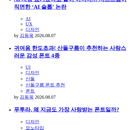
직면한 ‘AI 슬롭’ 논란
AI
UX
디자인
by
김동욱
2026.08.07
귀여움 한도초과! 산돌구름이 추천하는 사랑스
러운 감성 폰트 4종
UI
디자인
산돌
산돌구름 폰트 추천
폰트
by
김동욱
2026.08.07
푸투라, 왜 지금도 가장 사랑받는 폰트일까?
디자인
모노타입