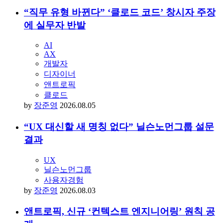
“직무 유형 바뀐다” ‘클로드 코드’ 창시자 주장
에 실무자 반발
AI
AX
개발자
디자이너
앤트로픽
클로드
by
장준영
2026.08.05
“UX 대신할 새 명칭 없다” 닐슨노먼그룹 설문
결과
UX
닐슨노먼그룹
사용자경험
by
장준영
2026.08.03
앤트로픽, 신규 ‘컨텍스트 엔지니어링’ 원칙 공