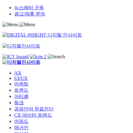
Skip
뉴스레터 구독
to
광고/제휴 문의
content
AX
UI/UX
마케팅
트렌드
아티클
링크
공공언어 무료진단
CX 데이터 트렌드
어워드
매거진