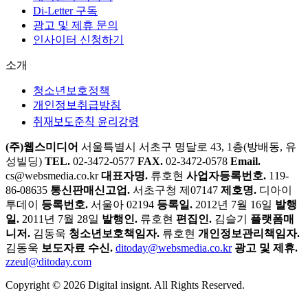
Di-Letter 구독
광고 및 제휴 문의
인사이터 신청하기
소개
청소년보호정책
개인정보취급방침
취재보도준칙 윤리강령
(주)웹스미디어
서울특별시 서초구 명달로 43, 1층(방배동, 유
성빌딩)
TEL.
02-3472-0577
FAX.
02-3472-0578
Email.
cs@websmedia.co.kr
대표자명.
류호현
사업자등록번호.
119-
86-08635
통신판매신고업.
서초구청 제07147
제호명.
디아이
투데이
등록번호.
서울아 02194
등록일.
2012년 7월 16일
발행
일.
2011년 7월 28일
발행인.
류호현
편집인.
김슬기
플랫폼매
니저.
김동욱
청소년보호책임자.
류호현
개인정보관리책임자.
김동욱
보도자료 수신.
ditoday@websmedia.co.kr
광고 및 제휴.
zzeul@ditoday.com
Copyright © 2026 Digital insignt. All Rights Reserved.