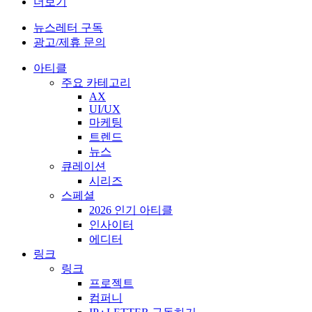
더보기
뉴스레터 구독
광고/제휴 문의
아티클
주요 카테고리
AX
UI/UX
마케팅
트렌드
뉴스
큐레이션
시리즈
스페셜
2026 인기 아티클
인사이터
에디터
링크
링크
프로젝트
컴퍼니