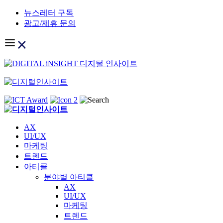
Skip
뉴스레터 구독
to
광고/제휴 문의
content
AX
UI/UX
마케팅
트렌드
아티클
분야별 아티클
AX
UI/UX
마케팅
트렌드