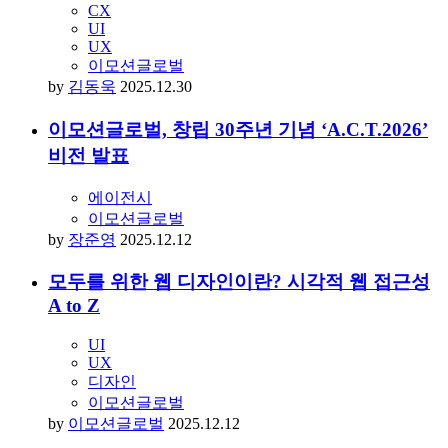
플립커뮤니케이션즈
by
장준영
2026.01.16
HOW TO UI·UX
UI·UX 디자인 점검을 원한다면? 휴리스틱 평
가 A to Z
UI
UX
디자인
이모션글로벌
by
이모션글로벌
2026.01.16
이모션글로벌, SK텔레콤 ‘2025 최우수 협력
사’ 3년 연속 선정… “고객 경험 실질적 성과 창
출”
CX
UI
UX
이모션글로벌