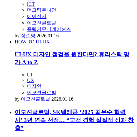
by
디지털 인사이트
2026.01.21
성공적인 AI 프로젝트 위해선? ‘운영 역량’ 필
요 [2026 ICT 산업 진단 ②]
AX
ICT
더크림유니언
에이전시
이모션글로벌
플립커뮤니케이션즈
by
장준영
2026.01.20
“2025년 AI 전환 본격화… 혁신 폭은 제한적”
[2026 ICT 산업 진단 ①]
AX
ICT
더크림유니언
에이전시
이모션글로벌