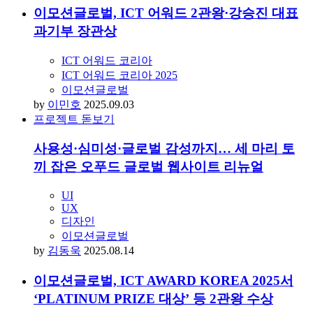
by
김동욱
2025.12.30
이모션글로벌, 창립 30주년 기념 ‘A.C.T.2026’
비전 발표
에이전시
이모션글로벌
by
장준영
2025.12.12
모두를 위한 웹 디자인이란? 시각적 웹 접근성
A to Z
UI
UX
디자인
이모션글로벌
by
이모션글로벌
2025.12.12
이모션글로벌, ICT 어워드 2관왕·강승진 대표
과기부 장관상