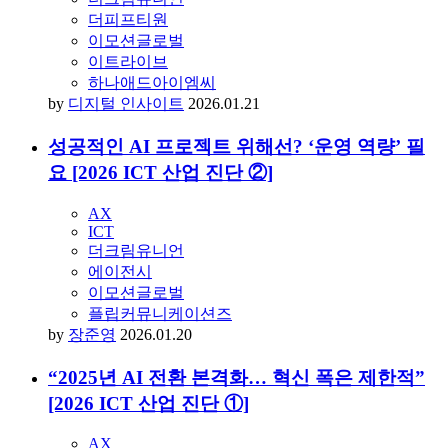
디지털 경험 설계 인식, 여전히 ‘UI 개선’ 수준
에 머물러 [2026 ICT 산업 진단 ③]
UX
더크림유니언
에이전시
이모션글로벌
플립커뮤니케이션즈
by
장준영
2026.01.22
매거진 발간 소식
디지털 트렌드 매거진 〈디지털 인사이트〉
283호 – QUESTIONS 발간
나인파이브
더크림유니언
더피프티원
이모션글로벌
이트라이브
하나애드아이엠씨