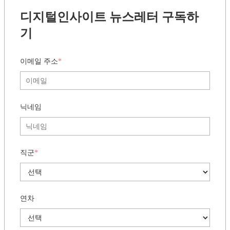
이모션글로벌, 정보문화의 달 과기정통부 장관
상 수상
이모션글로벌
한국정보과학진흥협회
by
장준영
2025.07.03
1
2
3
다음 »
인터넷엔 없는
생생한 실무 인사이트,
매주 화요일 아침
에 만나요
디지털인사이트 뉴스레터 구독하
기