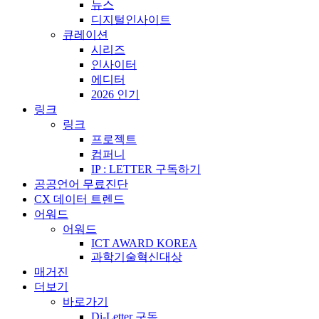
뉴스
디지털인사이트
큐레이션
시리즈
인사이터
에디터
2026 인기
링크
링크
프로젝트
컴퍼니
IP : LETTER 구독하기
공공언어 무료진단
CX 데이터 트렌드
어워드
어워드
ICT AWARD KOREA
과학기술혁신대상
매거진
더보기
바로가기
Di-Letter 구독