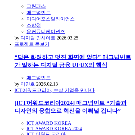
그린패스
매그넘빈트
미디어포스얼라이언스
소방청
윤커뮤니케이션즈
by
디지털 인사이트
2026.03.25
프로젝트 돋보기
“답은 화려하고 멋진 화면에 없다” 매그넘빈트
가 말하는 디지털 금융 UI·UX의 핵심
매그넘빈트
by
이민호
2026.02.13
ICT어워드코리아, 수상 기업을 만나다
[ICT어워드코리아2024] 매그넘빈트 “기술과
디자인의 융합으로 혁신을 이뤄낼 겁니다”
ICT AWARD KOREA
ICT AWARD KOREA 2024
ICT 어워드 코리아