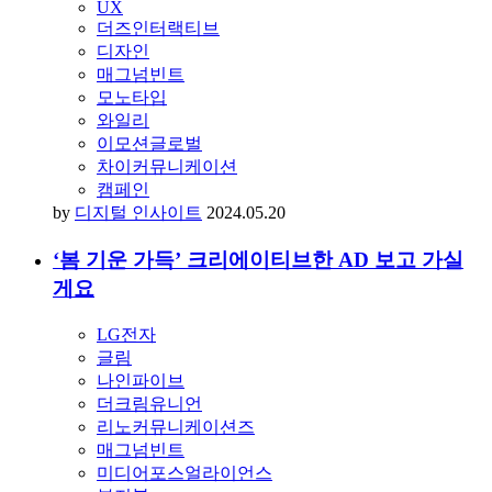
UX
더즈인터랙티브
디자인
매그넘빈트
모노타입
와일리
이모션글로벌
차이커뮤니케이션
캠페인
by
디지털 인사이트
2024.05.20
‘봄 기운 가득’ 크리에이티브한 AD 보고 가실
게요
LG전자
글림
나인파이브
더크림유니언
리노커뮤니케이션즈
매그넘빈트
미디어포스얼라이언스