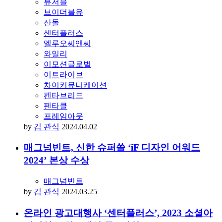
뷰저블
브이더블유
산돌
센터플러스
엘루오씨앤씨
와일리
이모션글로벌
이트라이브
차이커뮤니케이션
펜타브리드
펜타클
프레임아웃
by
김 관식
2024.04.02
매그넘빈트, 신한 슈퍼쏠 ‘iF 디자인 어워드
2024’ 본상 수상
매그넘빈트
by
김 관식
2024.03.25
온라인 광고대행사 ‘센터플러스’, 2023 소셜아