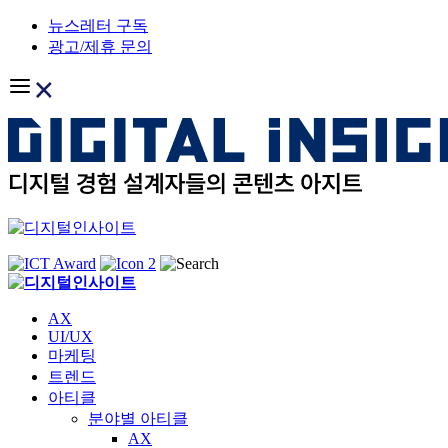
Skip
뉴스레터 구독
to
광고/제휴 문의
content
AX
UI/UX
마케팅
트렌드
아티클
분야별 아티클
AX