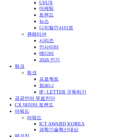
UI/UX
마케팅
트렌드
뉴스
디지털인사이트
큐레이션
시리즈
인사이터
에디터
2026 인기
링크
링크
프로젝트
컴퍼니
IP : LETTER 구독하기
공공언어 무료진단
CX 데이터 트렌드
어워드
어워드
ICT AWARD KOREA
과학기술혁신대상
매거진