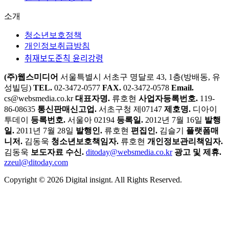
소개
청소년보호정책
개인정보취급방침
취재보도준칙 윤리강령
(주)웹스미디어
서울특별시 서초구 명달로 43, 1층(방배동, 유
성빌딩)
TEL.
02-3472-0577
FAX.
02-3472-0578
Email.
cs@websmedia.co.kr
대표자명.
류호현
사업자등록번호.
119-
86-08635
통신판매신고업.
서초구청 제07147
제호명.
디아이
투데이
등록번호.
서울아 02194
등록일.
2012년 7월 16일
발행
일.
2011년 7월 28일
발행인.
류호현
편집인.
김슬기
플랫폼매
니저.
김동욱
청소년보호책임자.
류호현
개인정보관리책임자.
김동욱
보도자료 수신.
ditoday@websmedia.co.kr
광고 및 제휴.
zzeul@ditoday.com
Copyright © 2026 Digital insignt. All Rights Reserved.