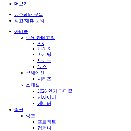
더보기
뉴스레터 구독
광고/제휴 문의
아티클
주요 카테고리
AX
UI/UX
마케팅
트렌드
뉴스
큐레이션
시리즈
스페셜
2026 인기 아티클
인사이터
에디터
링크
링크
프로젝트
컴퍼니