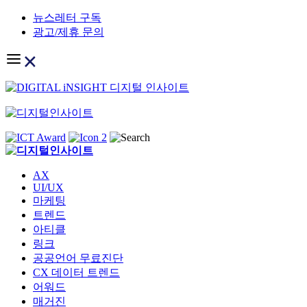
Skip
뉴스레터 구독
to
광고/제휴 문의
content
AX
UI/UX
마케팅
트렌드
아티클
링크
공공언어 무료진단
CX 데이터 트렌드
어워드
매거진