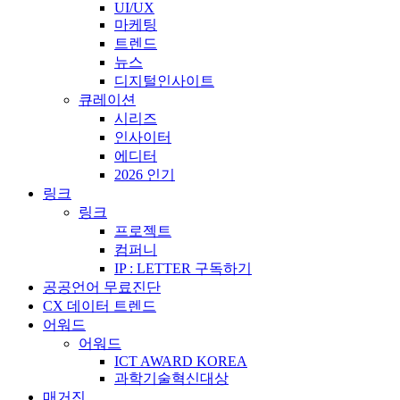
UI/UX
마케팅
트렌드
뉴스
디지털인사이트
큐레이션
시리즈
인사이터
에디터
2026 인기
링크
링크
프로젝트
컴퍼니
IP : LETTER 구독하기
공공언어 무료진단
CX 데이터 트렌드
어워드
어워드
ICT AWARD KOREA
과학기술혁신대상
매거진