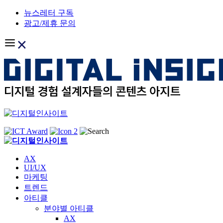
Skip
뉴스레터 구독
to
광고/제휴 문의
content
AX
UI/UX
마케팅
트렌드
아티클
분야별 아티클
AX