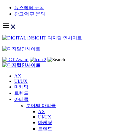
Skip
뉴스레터 구독
to
광고/제휴 문의
content
AX
UI/UX
마케팅
트렌드
아티클
분야별 아티클
AX
UI/UX
마케팅
트렌드