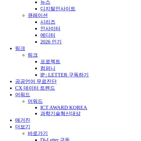
뉴스
디지털인사이트
큐레이션
시리즈
인사이터
에디터
2026 인기
링크
링크
프로젝트
컴퍼니
IP : LETTER 구독하기
공공언어 무료진단
CX 데이터 트렌드
어워드
어워드
ICT AWARD KOREA
과학기술혁신대상
매거진
더보기
바로가기
Di-Letter 구독