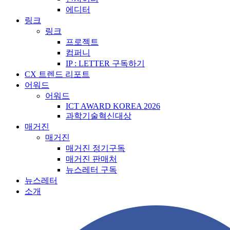
에디터
링크
링크
프로젝트
컴퍼니
IP : LETTER 구독하기
CX 트렌드 리포트
어워드
어워드
ICT AWARD KOREA 2026
과학기술혁신대상
매거진
매거진
매거진 정기구독
매거진 판매처
뉴스레터 구독
뉴스레터
소개