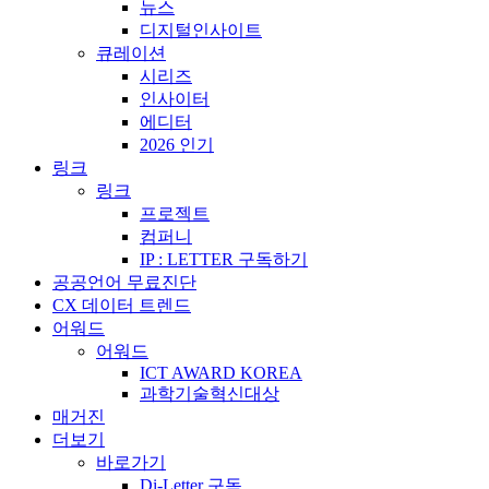
뉴스
디지털인사이트
큐레이션
시리즈
인사이터
에디터
2026 인기
링크
링크
프로젝트
컴퍼니
IP : LETTER 구독하기
공공언어 무료진단
CX 데이터 트렌드
어워드
어워드
ICT AWARD KOREA
과학기술혁신대상
매거진
더보기
바로가기
Di-Letter 구독