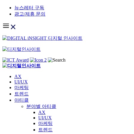
Skip
뉴스레터 구독
to
광고/제휴 문의
content
AX
UI/UX
마케팅
트렌드
아티클
분야별 아티클
AX
UI/UX
마케팅
트렌드