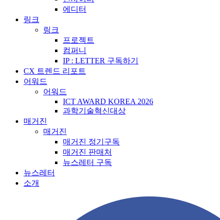
에디터
링크
링크
프로젝트
컴퍼니
IP : LETTER 구독하기
CX 트렌드 리포트
어워드
어워드
ICT AWARD KOREA 2026
과학기술혁신대상
매거진
매거진
매거진 정기구독
매거진 판매처
뉴스레터 구독
뉴스레터
소개